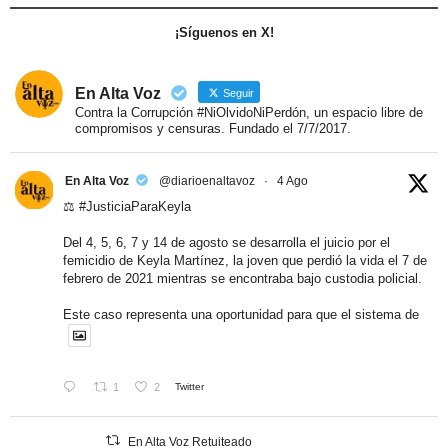
¡Síguenos en X!
En Alta Voz
Seguir
Contra la Corrupción #NiOlvidoNiPerdón, un espacio libre de
compromisos y censuras. Fundado el 7/7/2017.
En Alta Voz
@diarioenaltavoz
·
4 Ago
⚖️
#JusticiaParaKeyla
Del 4, 5, 6, 7 y 14 de agosto se desarrolla el juicio por el
femicidio de Keyla Martínez, la joven que perdió la vida el 7 de
febrero de 2021 mientras se encontraba bajo custodia policial.
Este caso representa una oportunidad para que el sistema de
1
2
Twitter
En Alta Voz Retuiteado