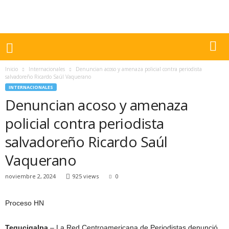
Inicio
Internacionales
Denuncian acoso y amenaza policial contra periodista
salvadoreño Ricardo Saúl Vaquerano
INTERNACIONALES
Denuncian acoso y amenaza
policial contra periodista
salvadoreño Ricardo Saúl
Vaquerano
noviembre 2, 2024
925 views
0
Proceso HN
Tegucigalpa
– La Red Centroamericana de Periodistas denunció