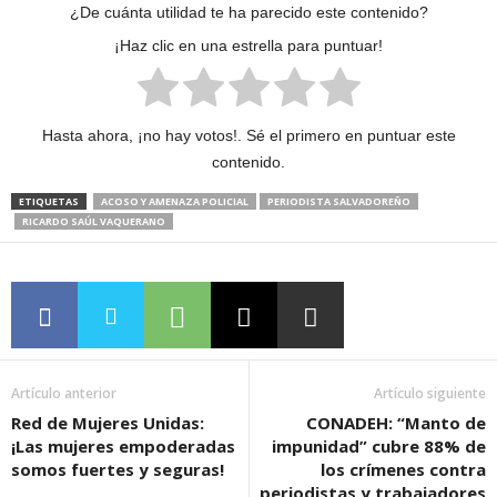
¿De cuánta utilidad te ha parecido este contenido?
¡Haz clic en una estrella para puntuar!
Hasta ahora, ¡no hay votos!. Sé el primero en puntuar este
contenido.
ETIQUETAS
ACOSO Y AMENAZA POLICIAL
PERIODISTA SALVADOREÑO
RICARDO SAÚL VAQUERANO
Artículo anterior
Artículo siguiente
Red de Mujeres Unidas:
CONADEH: “Manto de
¡Las mujeres empoderadas
impunidad” cubre 88% de
somos fuertes y seguras!
los crímenes contra
periodistas y trabajadores