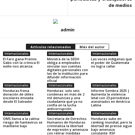
de medios
admin
Artículos relacionados
Más del autor
Internacionales
Internacionales
Internacionales
El Faro gana Premio
Ministra de la SEDH
Las voces indígenas que
Gabo con la crónica El
obliga a empleados
el poder de Guatemala
exilio nos alcanza
vincular sus cuentas
no logra callar
digitales personales con
las de la institución para
difundir información
oficial
Internacionales
Internacionales
Internacionales
Honduras frena
Honduras: solo seis
Informe Sombra 2025 |
donación de útiles
condenas en más de 2
Aumenta la violencia
escolares enviada
mil denuncias y una
letal con 23 periodistas
desde El Salvador
ciudadanía que ya no
asesinados en América
confía en la lucha
Latina
anticorrupción
Internacionales
Internacionales
Internacionales
OMS llama a la calma:
Secretaría de Derechos
Honduras sube en
riesgo de hantavirus se
Humanos de Honduras
ranking mundial, pero la
mantiene bajo
criminaliza la libertad
libertad de prensa sigue
de expresión y amenaza
bajo amenaza
con retirar medidas
constante: RSF