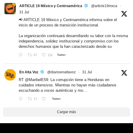
ARTICLE 19 México y Centroamérica
@article19mxca
·
31 Jul
📢 ARTICLE 19 México y Centroamérica informa sobre el
inicio de un proceso de transición institucional.
La organización continuará desarrollando su labor con la misma
independencia, solidez institucional y compromiso con los
derechos humanos que la han caracterizado desde su
67
116
Twitter
En Alta Voz
@diarioenaltavoz
·
31 Jul
RT
@MaribelE59
: La corrupción tiene a Honduras en
cuidados intensivos. Mientras no hayan más ciudadanos
escuchando a voces auténticas y mo…
17
Twitter
Cargar más