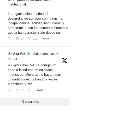
institucional.
La organización continuará
desarrollando su labor con la misma
independencia, solidez institucional y
compromiso con los derechos humanos
que la han caracterizado desde su
67
116
Twitter
En Alta Voz
@diarioenaltavoz
·
31 Jul
RT @MaribelE59: La corrupción
tiene a Honduras en cuidados
intensivos. Mientras no hayan más
ciudadanos escuchando a voces
auténticas y mo…
17
Twitter
Cargar más