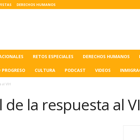
VISTAS
DERECHOS HUMANOS
ACIONALES
RETOS ESPECIALES
DERECHOS HUMANOS
O PROGRESO
CULTURA
PODCAST
VIDEOS
INMIGRA
a al VIH
 de la respuesta al V