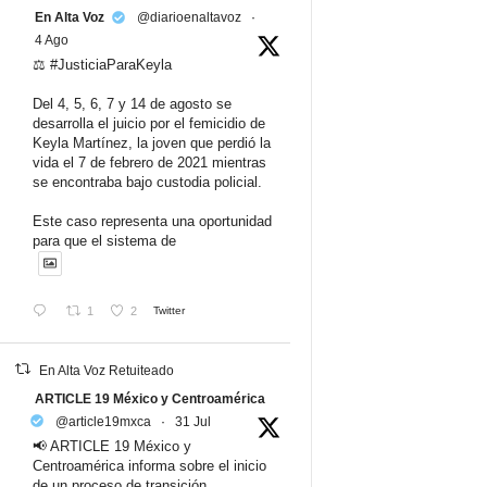
En Alta Voz
@diarioenaltavoz
·
4 Ago
⚖️ #JusticiaParaKeyla
Del 4, 5, 6, 7 y 14 de agosto se
desarrolla el juicio por el femicidio de
Keyla Martínez, la joven que perdió la
vida el 7 de febrero de 2021 mientras
se encontraba bajo custodia policial.
Este caso representa una oportunidad
para que el sistema de
1
2
Twitter
En Alta Voz Retuiteado
ARTICLE 19 México y Centroamérica
@article19mxca
·
31 Jul
📢 ARTICLE 19 México y
Centroamérica informa sobre el inicio
de un proceso de transición