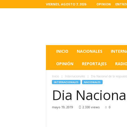
VIERNES, AGOSTO 7, 2026
OPINION
ENTRE
L
a
s
u
l
t
i
INICIO
NACIONALES
INTERN
m
a
OPINIÓN
REPORTAJES
RADI
s
n
Inicio
Internacionales
Dia Nacional de la respuest
o
INTERNACIONALES
NACIONALES
t
Dia Nacional
i
c
i
mayo 19, 2019
2.330 views
0
a
s
d
e