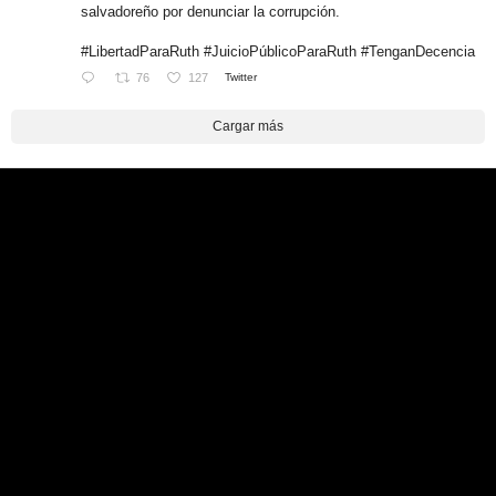
salvadoreño por denunciar la corrupción.
#LibertadParaRuth #JuicioPúblicoParaRuth #TenganDecencia
76
127
Twitter
Cargar más