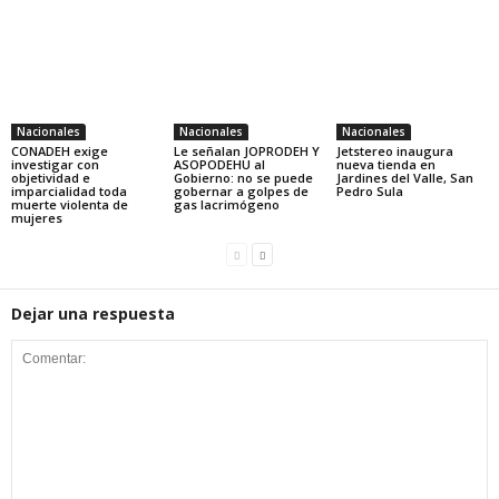
Nacionales
Nacionales
Nacionales
CONADEH exige
Le señalan JOPRODEH Y
Jetstereo inaugura
investigar con
ASOPODEHU al
nueva tienda en
objetividad e
Gobierno: no se puede
Jardines del Valle, San
imparcialidad toda
gobernar a golpes de
Pedro Sula
muerte violenta de
gas lacrimógeno
mujeres
Dejar una respuesta