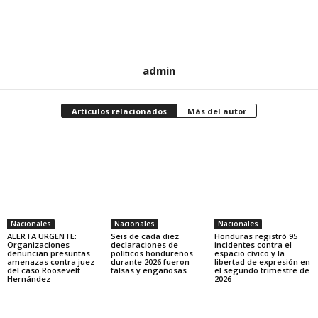
admin
Artículos relacionados
Más del autor
Nacionales
Nacionales
Nacionales
ALERTA URGENTE:
Seis de cada diez
Honduras registró 95
Organizaciones
declaraciones de
incidentes contra el
denuncian presuntas
políticos hondureños
espacio cívico y la
amenazas contra juez
durante 2026 fueron
libertad de expresión en
del caso Roosevelt
falsas y engañosas
el segundo trimestre de
Hernández
2026