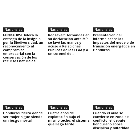
Nacionales
Nacionales
Nacionales
FUNDAHRSE lidera la
Roosevelt Hernández en
Presentación del
entrega de la Insignia
su declaración ante MP
informe sobre los
por la Biodiversidad, un
se lavó las manos y
impactos del modelo de
reconocimiento al
acusó a Relaciones
transición energética en
compromiso
Públicas de las FFAA y a
Honduras
empresarial con la
un coronel de...
conservación de los
recursos naturales
Nacionales
Nacionales
Nacionales
Honduras, tierra donde
Cuatro años de
Cuando el aula se
ser mujer sigue siendo
explotación bajo el
convierte en zona de
un riesgo mortal
mismo techo: el sistema
conflicto: el debate
que llegó tarde
hondureño sobre
disciplina y autoridad