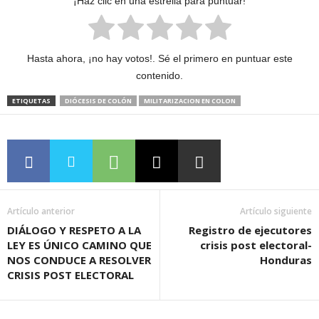
¡Haz clic en una estrella para puntuar!
Hasta ahora, ¡no hay votos!. Sé el primero en puntuar este
contenido.
ETIQUETAS
DIÓCESIS DE COLÓN
MILITARIZACION EN COLON
Artículo anterior
Artículo siguiente
DIÁLOGO Y RESPETO A LA
Registro de ejecutores
LEY ES ÚNICO CAMINO QUE
crisis post electoral-
NOS CONDUCE A RESOLVER
Honduras
CRISIS POST ELECTORAL