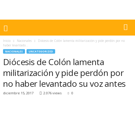
Inicio
Nacionales
Diócesis de Colón lamenta militarización y pide perdón por no
haber levantado...
NACIONALES
UNCATEGORIZED
Diócesis de Colón lamenta
militarización y pide perdón por
no haber levantado su voz antes
diciembre 15, 2017
2.076 views
0