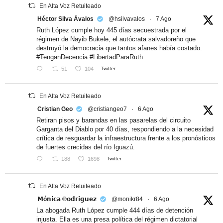
En Alta Voz Retuiteado
Héctor Silva Ávalos
@hsilvavalos
·
7 Ago
Ruth López cumple hoy 445 días secuestrada por el
régimen de Nayib Bukele, el autócrata salvadoreño que
destruyó la democracia que tantos afanes había costado.
#TenganDecencia #LibertadParaRuth
51
104
Twitter
En Alta Voz Retuiteado
Cristian Geo
@cristiangeo7
·
6 Ago
Retiran pisos y barandas en las pasarelas del circuito
Garganta del Diablo por 40 días, respondiendo a la necesidad
crítica de resguardar la infraestructura frente a los pronósticos
de fuertes crecidas del río Iguazú.
188
1698
Twitter
En Alta Voz Retuiteado
𝗠ó𝗻𝗶𝗰𝗮 ®𝗼𝗱𝗿𝗶𝗴𝘂𝗲𝘇
@monikr84
·
6 Ago
La abogada Ruth López cumple 444 días de detención
injusta. Ella es una presa política del régimen dictatorial