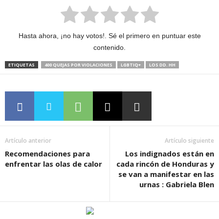
Hasta ahora, ¡no hay votos!. Sé el primero en puntuar este
contenido.
ETIQUETAS
400 QUEJAS POR VIOLACIONES
LGBTIQ+
LOS DD. HH
Artículo anterior
Artículo siguiente
Recomendaciones para
Los indignados están en
enfrentar las olas de calor
cada rincón de Honduras y
se van a manifestar en las
urnas : Gabriela Blen