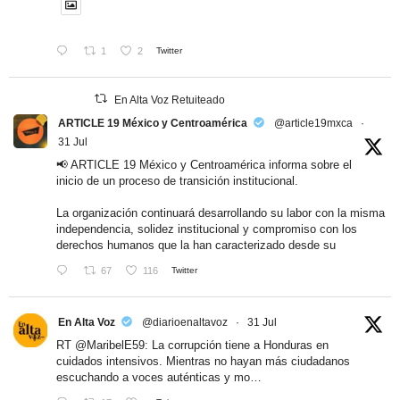
1
2
Twitter
En Alta Voz Retuiteado
ARTICLE 19 México y Centroamérica
@article19mxca
·
31 Jul
📢 ARTICLE 19 México y Centroamérica informa sobre el
inicio de un proceso de transición institucional.
La organización continuará desarrollando su labor con la misma
independencia, solidez institucional y compromiso con los
derechos humanos que la han caracterizado desde su
67
116
Twitter
En Alta Voz
@diarioenaltavoz
·
31 Jul
RT
@MaribelE59
: La corrupción tiene a Honduras en
cuidados intensivos. Mientras no hayan más ciudadanos
escuchando a voces auténticas y mo…