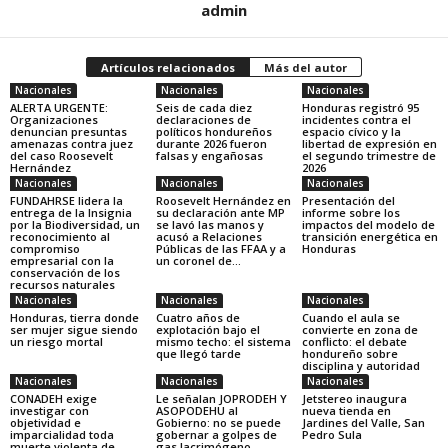
admin
Artículos relacionados
Más del autor
Nacionales
Nacionales
Nacionales
ALERTA URGENTE:
Seis de cada diez
Honduras registró 95
Organizaciones
declaraciones de
incidentes contra el
denuncian presuntas
políticos hondureños
espacio cívico y la
amenazas contra juez
durante 2026 fueron
libertad de expresión en
del caso Roosevelt
falsas y engañosas
el segundo trimestre de
Hernández
2026
Nacionales
Nacionales
Nacionales
FUNDAHRSE lidera la
Roosevelt Hernández en
Presentación del
entrega de la Insignia
su declaración ante MP
informe sobre los
por la Biodiversidad, un
se lavó las manos y
impactos del modelo de
reconocimiento al
acusó a Relaciones
transición energética en
compromiso
Públicas de las FFAA y a
Honduras
empresarial con la
un coronel de...
conservación de los
recursos naturales
Nacionales
Nacionales
Nacionales
Honduras, tierra donde
Cuatro años de
Cuando el aula se
ser mujer sigue siendo
explotación bajo el
convierte en zona de
un riesgo mortal
mismo techo: el sistema
conflicto: el debate
que llegó tarde
hondureño sobre
disciplina y autoridad
Nacionales
Nacionales
Nacionales
CONADEH exige
Le señalan JOPRODEH Y
Jetstereo inaugura
investigar con
ASOPODEHU al
nueva tienda en
objetividad e
Gobierno: no se puede
Jardines del Valle, San
imparcialidad toda
gobernar a golpes de
Pedro Sula
muerte violenta de
gas lacrimógeno