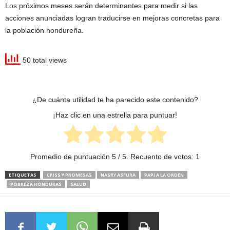
Los próximos meses serán determinantes para medir si las
acciones anunciadas logran traducirse en mejoras concretas para
la población hondureña.
50 total views
¿De cuánta utilidad te ha parecido este contenido?
¡Haz clic en una estrella para puntuar!
Promedio de puntuación
5
/ 5. Recuento de votos:
1
ETIQUETAS
CRISS Y PROMESAS
NASRY ASFURA
PAPI A LA ORDEN
POBREZA HONDURAS
SALUD