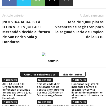
Artículo anterior
Artículo siguiente
¡NUESTRA AGUA ESTÁ
Más de 1,800 plazas
OTRA VEZ EN JUEGO! El
vacantes se registran para
Merendón decide el futuro
la segunda Feria de Empleo
de San Pedro Sula y
de la CCIC
Honduras
admin
Artículos relacionados
Más del autor
Nacionales
Nacionales
Nacionales
ALERTA URGENTE:
Seis de cada diez
Honduras registró 95
Organizaciones
declaraciones de
incidentes contra el
denuncian presuntas
políticos hondureños
espacio cívico y la
amenazas contra juez
durante 2026 fueron
libertad de expresión en
del caso Roosevelt
falsas y engañosas
el segundo trimestre de
Hernández
2026
Nacionales
Nacionales
Nacionales
FUNDAHRSE lidera la
Roosevelt Hernández en
Presentación del