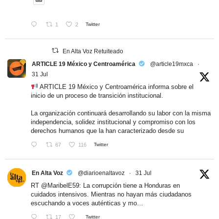
1
2
Twitter
En Alta Voz Retuiteado
ARTICLE 19 México y Centroamérica
@article19mxca
·
31 Jul
ARTICLE 19 México y Centroamérica informa sobre el
inicio de un proceso de transición institucional.
La organización continuará desarrollando su labor con la misma
independencia, solidez institucional y compromiso con los
derechos humanos que la han caracterizado desde su
67
116
Twitter
En Alta Voz
@diarioenaltavoz
·
31 Jul
RT
@MaribelE59
: La corrupción tiene a Honduras en
cuidados intensivos. Mientras no hayan más ciudadanos
escuchando a voces auténticas y mo…
17
Twitter