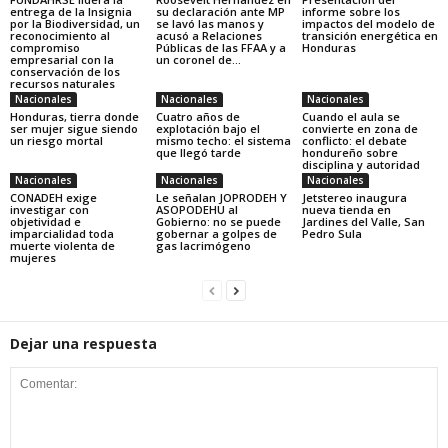
entrega de la Insignia
su declaración ante MP
informe sobre los
por la Biodiversidad, un
se lavó las manos y
impactos del modelo de
reconocimiento al
acusó a Relaciones
transición energética en
compromiso
Públicas de las FFAA y a
Honduras
empresarial con la
un coronel de...
conservación de los
recursos naturales
Nacionales
Nacionales
Nacionales
Honduras, tierra donde
Cuatro años de
Cuando el aula se
ser mujer sigue siendo
explotación bajo el
convierte en zona de
un riesgo mortal
mismo techo: el sistema
conflicto: el debate
que llegó tarde
hondureño sobre
disciplina y autoridad
Nacionales
Nacionales
Nacionales
CONADEH exige
Le señalan JOPRODEH Y
Jetstereo inaugura
investigar con
ASOPODEHU al
nueva tienda en
objetividad e
Gobierno: no se puede
Jardines del Valle, San
imparcialidad toda
gobernar a golpes de
Pedro Sula
muerte violenta de
gas lacrimógeno
mujeres
Dejar una respuesta