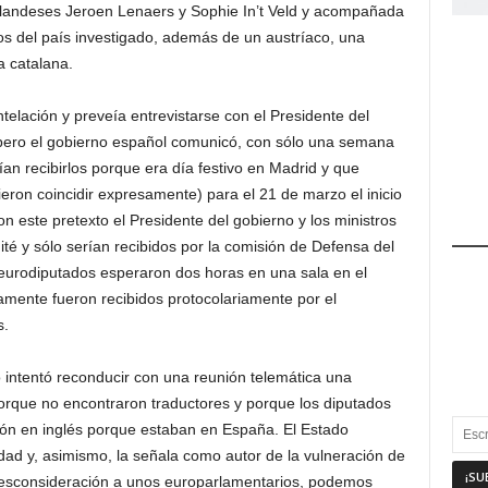
landeses Jeroen Lenaers y Sophie In’t Veld y acompañada
s del país investigado, además de un austríaco, una
a catalana.
elación y preveía entrevistarse con el Presidente del
 pero el gobierno español comunicó, con sólo una semana
an recibirlos porque era día festivo en Madrid y que
ron coincidir expresamente) para el 21 de marzo el inicio
 este pretexto el Presidente del gobierno y los ministros
ité y sólo serían recibidos por la comisión de Defensa del
eurodiputados esperaron dos horas en una sala en el
amente fueron recibidos protocolariamente por el
s.
lo intentó reconducir con una reunión telemática una
orque no encontraron traductores y porque los diputados
ión en inglés porque estaban en España. El Estado
dad y, asimismo, la señala como autor de la vulneración de
 desconsideración a unos europarlamentarios, podemos