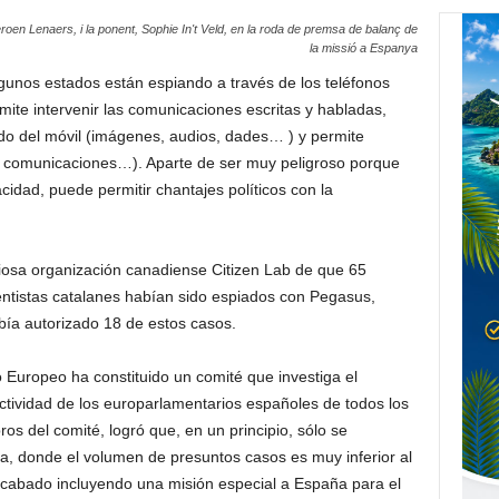
oen Lenaers, i la ponent, Sophie In't Veld, en la roda de premsa de balanç de
la missió a Espanya
unos estados están espiando a través de los teléfonos
ite intervenir las comunicaciones escritas y habladas,
do del móvil (imágenes, audios, dades… ) y permite
, comunicaciones…). Aparte de ser muy peligroso porque
acidad, puede permitir chantajes políticos con la
igiosa organización canadiense Citizen Lab de que 65
entistas catalanes habían sido espiados con Pegasus,
ía autorizado 18 de estos casos.
 Europeo ha constituido un comité que investiga el
ctividad de los europarlamentarios españoles de todos los
os del comité, logró que, en un principio, sólo se
ia, donde el volumen de presuntos casos es muy inferior al
cabado incluyendo una misión especial a España para el