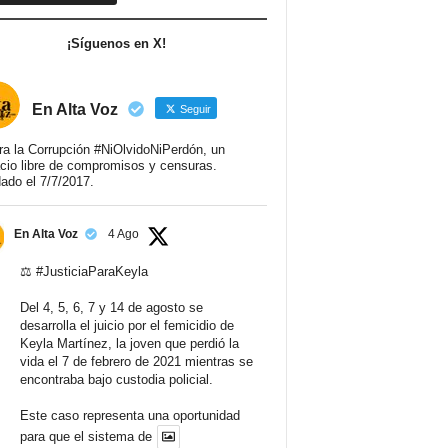
¡Síguenos en X!
En Alta Voz
Seguir
ra la Corrupción #NiOlvidoNiPerdón, un
cio libre de compromisos y censuras.
ado el 7/7/2017.
En Alta Voz
4 Ago
⚖️
#JusticiaParaKeyla
Del 4, 5, 6, 7 y 14 de agosto se
desarrolla el juicio por el femicidio de
Keyla Martínez, la joven que perdió la
vida el 7 de febrero de 2021 mientras se
encontraba bajo custodia policial.
Este caso representa una oportunidad
para que el sistema de