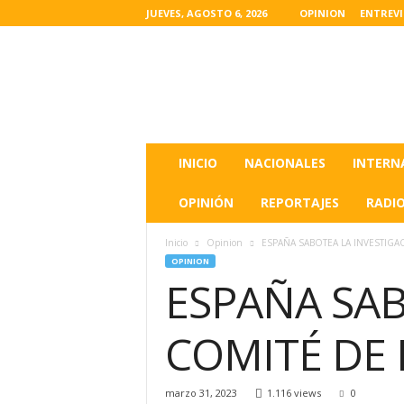
JUEVES, AGOSTO 6, 2026
OPINION
ENTREV
L
a
s
u
l
t
i
INICIO
NACIONALES
INTERN
m
a
OPINIÓN
REPORTAJES
RADI
s
n
Inicio
Opinion
ESPAÑA SABOTEA LA INVESTIGA
o
OPINION
t
ESPAÑA SAB
i
c
i
COMITÉ DE 
a
s
d
marzo 31, 2023
1.116 views
0
e