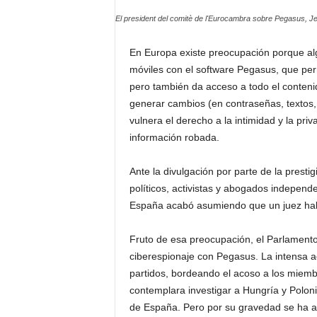
H
El president del comitè de l'Eurocambra sobre Pegasus, Jer
o
n
En Europa existe preocupación porque alg
d
móviles con el software Pegasus, que perm
u
pero también da acceso a todo el conteni
r
a
generar cambios (en contraseñas, textos
s
vulnera el derecho a la intimidad y la priv
y
información robada.
e
l
Ante la divulgación por parte de la prest
m
políticos, activistas y abogados independ
u
España acabó asumiendo que un juez hab
n
d
o
Fruto de esa preocupación, el Parlamento
ciberespionaje con Pegasus. La intensa a
partidos, bordeando el acoso a los miembr
contemplara investigar a Hungría y Polon
de España. Pero por su gravedad se ha a