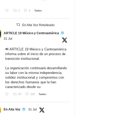
1
2
Twitter
En Alta Voz Retuiteado
ARTICLE 19 México y Centroamérica
31 Jul
📢 ARTICLE 19 México y Centroamérica
informa sobre el inicio de un proceso de
transición institucional.
La organización continuará desarrollando
su labor con la misma independencia,
solidez institucional y compromiso con
los derechos humanos que la han
caracterizado desde su
67
116
Twitter
En Alta Voz
31 Jul