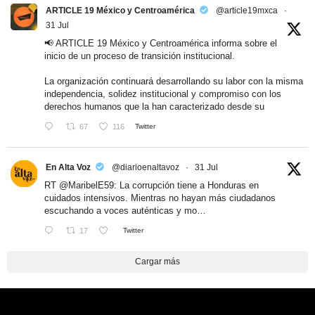
ARTICLE 19 México y Centroamérica
@article19mxca
·
31 Jul
📢 ARTICLE 19 México y Centroamérica informa sobre el
inicio de un proceso de transición institucional.
La organización continuará desarrollando su labor con la misma
independencia, solidez institucional y compromiso con los
derechos humanos que la han caracterizado desde su
67
116
Twitter
En Alta Voz
@diarioenaltavoz
·
31 Jul
RT
@MaribelE59
: La corrupción tiene a Honduras en
cuidados intensivos. Mientras no hayan más ciudadanos
escuchando a voces auténticas y mo…
17
Twitter
Cargar más