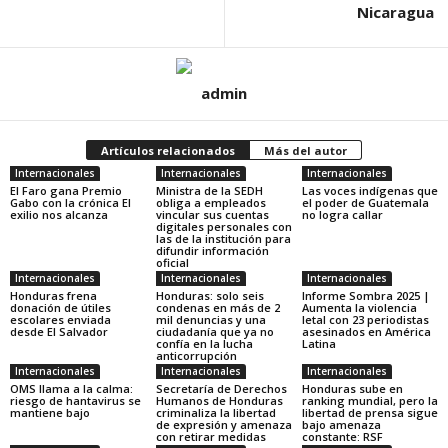
Nicaragua
admin
Artículos relacionados
Más del autor
Internacionales
Internacionales
Internacionales
El Faro gana Premio
Ministra de la SEDH
Las voces indígenas que
Gabo con la crónica El
obliga a empleados
el poder de Guatemala
exilio nos alcanza
vincular sus cuentas
no logra callar
digitales personales con
las de la institución para
difundir información
oficial
Internacionales
Internacionales
Internacionales
Honduras frena
Honduras: solo seis
Informe Sombra 2025 |
donación de útiles
condenas en más de 2
Aumenta la violencia
escolares enviada
mil denuncias y una
letal con 23 periodistas
desde El Salvador
ciudadanía que ya no
asesinados en América
confía en la lucha
Latina
anticorrupción
Internacionales
Internacionales
Internacionales
OMS llama a la calma:
Secretaría de Derechos
Honduras sube en
riesgo de hantavirus se
Humanos de Honduras
ranking mundial, pero la
mantiene bajo
criminaliza la libertad
libertad de prensa sigue
de expresión y amenaza
bajo amenaza
con retirar medidas
constante: RSF