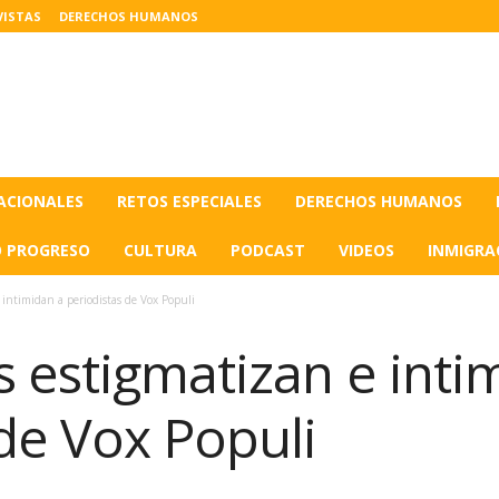
VISTAS
DERECHOS HUMANOS
ACIONALES
RETOS ESPECIALES
DERECHOS HUMANOS
O PROGRESO
CULTURA
PODCAST
VIDEOS
INMIGRA
 intimidan a periodistas de Vox Populi
 estigmatizan e inti
de Vox Populi