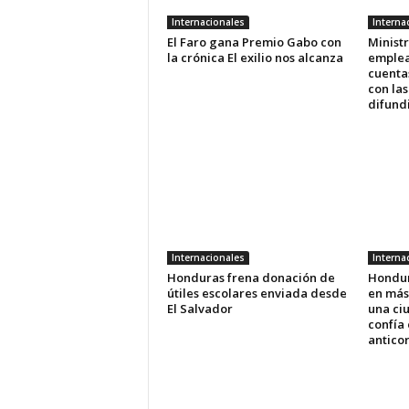
Internacionales
Interna
El Faro gana Premio Gabo con
Ministr
la crónica El exilio nos alcanza
emplea
cuenta
con las
difundi
Internacionales
Interna
Honduras frena donación de
Hondur
útiles escolares enviada desde
en más
El Salvador
una ci
confía 
antico