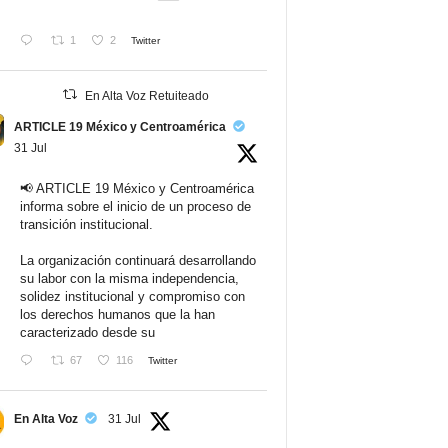
1
2
Twitter
En Alta Voz Retuiteado
ARTICLE 19 México y Centroamérica
31 Jul
📢 ARTICLE 19 México y Centroamérica
informa sobre el inicio de un proceso de
transición institucional.
La organización continuará desarrollando
su labor con la misma independencia,
solidez institucional y compromiso con
los derechos humanos que la han
caracterizado desde su
67
116
Twitter
En Alta Voz
31 Jul