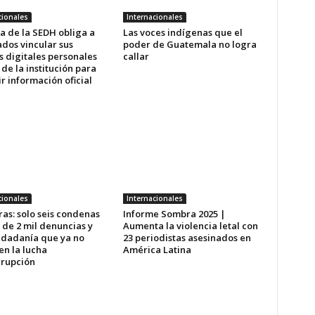
cionales
Internacionales
a de la SEDH obliga a
Las voces indígenas que el
dos vincular sus
poder de Guatemala no logra
s digitales personales
callar
 de la institución para
r información oficial
cionales
Internacionales
as: solo seis condenas
Informe Sombra 2025 |
 de 2 mil denuncias y
Aumenta la violencia letal con
udadanía que ya no
23 periodistas asesinados en
en la lucha
América Latina
rrupción