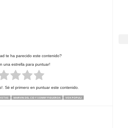
dad te ha parecido este contenido?
en una estrella para puntuar!
!. Sé el primero en puntuar este contenido.
DISTAS
MARVIN DEL CID Y SONNY FIGUEROA
VOX POPULI