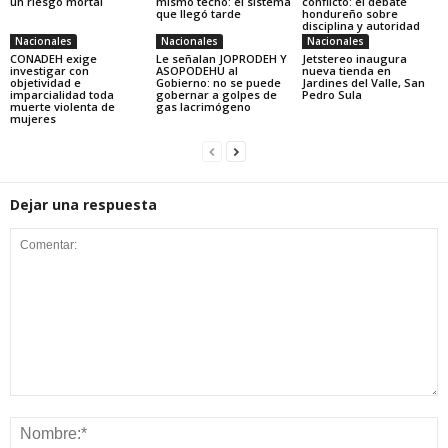
un riesgo mortal
mismo techo: el sistema
conflicto: el debate
que llegó tarde
hondureño sobre
disciplina y autoridad
Nacionales
Nacionales
Nacionales
CONADEH exige
Le señalan JOPRODEH Y
Jetstereo inaugura
investigar con
ASOPODEHU al
nueva tienda en
objetividad e
Gobierno: no se puede
Jardines del Valle, San
imparcialidad toda
gobernar a golpes de
Pedro Sula
muerte violenta de
gas lacrimógeno
mujeres
Dejar una respuesta