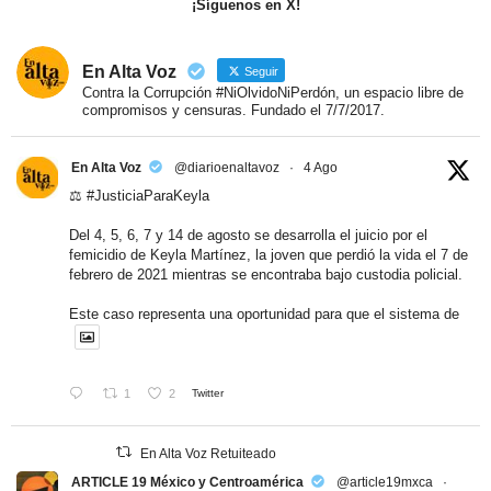
¡Síguenos en X!
En Alta Voz
Seguir
Contra la Corrupción #NiOlvidoNiPerdón, un espacio libre de
compromisos y censuras. Fundado el 7/7/2017.
En Alta Voz
@diarioenaltavoz
·
4 Ago
⚖️
#JusticiaParaKeyla
Del 4, 5, 6, 7 y 14 de agosto se desarrolla el juicio por el
femicidio de Keyla Martínez, la joven que perdió la vida el 7 de
febrero de 2021 mientras se encontraba bajo custodia policial.
Este caso representa una oportunidad para que el sistema de
1
2
Twitter
En Alta Voz Retuiteado
ARTICLE 19 México y Centroamérica
@article19mxca
·