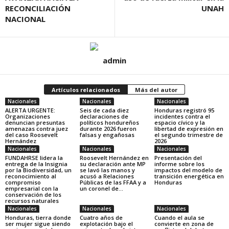
RECONCILIACIÓN
UNAH
NACIONAL
admin
Artículos relacionados
Más del autor
Nacionales
Nacionales
Nacionales
ALERTA URGENTE:
Seis de cada diez
Honduras registró 95
Organizaciones
declaraciones de
incidentes contra el
denuncian presuntas
políticos hondureños
espacio cívico y la
amenazas contra juez
durante 2026 fueron
libertad de expresión en
del caso Roosevelt
falsas y engañosas
el segundo trimestre de
Hernández
2026
Nacionales
Nacionales
Nacionales
FUNDAHRSE lidera la
Roosevelt Hernández en
Presentación del
entrega de la Insignia
su declaración ante MP
informe sobre los
por la Biodiversidad, un
se lavó las manos y
impactos del modelo de
reconocimiento al
acusó a Relaciones
transición energética en
compromiso
Públicas de las FFAA y a
Honduras
empresarial con la
un coronel de...
conservación de los
recursos naturales
Nacionales
Nacionales
Nacionales
Honduras, tierra donde
Cuatro años de
Cuando el aula se
ser mujer sigue siendo
explotación bajo el
convierte en zona de