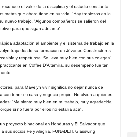
econoce el valor de la disciplina y el estudio constante
as metas que ahora tiene en su vida. “Hay tropiezos en la
n su nuevo trabajo. “Algunos compañeros se salieron del
otivo para que sigan adelante”.
 rápida adaptación al ambiente y el sistema de trabajo en la
velyn trajo desde su formación en Jóvenes Constructores.
ccesible y respetuosa. Se lleva muy bien con sus colegas”,
practicante en Coffee D’Altamira, su desempeño fue tan
nente.
tores, para Mavelyn vivir significa no dejar nunca de
̃a con tener su casa y negocio propio. No olvida a quienes
ades: “Me siento muy bien en mi trabajo, muy agradecida
que si no fuera por ellos no estaría acá”.
un proyecto binacional en Honduras y El Salvador que
to a sus socios Fe y Alegría, FUNADEH, Glasswing