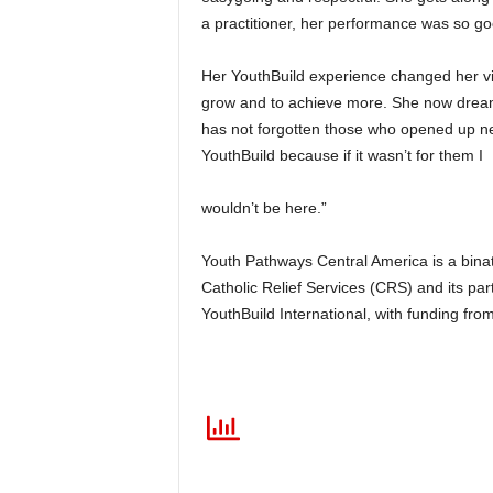
a practitioner, her performance was so g
Her YouthBuild experience changed her vie
grow and to achieve more. She now dream
has not forgotten those who opened up new 
YouthBuild because if it wasn’t for them I
wouldn’t be here.”
Youth Pathways Central America is a bina
Catholic Relief Services (CRS) and its pa
YouthBuild International, with funding fr