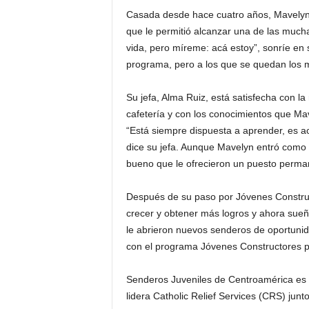
Casada desde hace cuatro años, Mavelyn r
que le permitió alcanzar una de las much
vida, pero míreme: acá estoy”, sonríe e
programa, pero a los que se quedan los m
Su jefa, Alma Ruiz, está satisfecha con la
cafetería y con los conocimientos que Ma
“Está siempre dispuesta a aprender, es a
dice su jefa. Aunque Mavelyn entró como 
bueno que le ofrecieron un puesto perma
Después de su paso por Jóvenes Construc
crecer y obtener más logros y ahora suen
le abrieron nuevos senderos de oportunid
con el programa Jóvenes Constructores por
Senderos Juveniles de Centroamérica es 
lidera Catholic Relief Services (CRS) jun