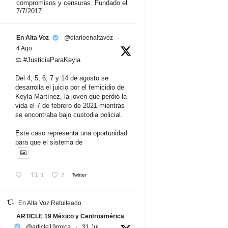
compromisos y censuras. Fundado el
7/7/2017.
En Alta Voz
@diarioenaltavoz
·
4 Ago
⚖️ #JusticiaParaKeyla
Del 4, 5, 6, 7 y 14 de agosto se
desarrolla el juicio por el femicidio de
Keyla Martínez, la joven que perdió la
vida el 7 de febrero de 2021 mientras
se encontraba bajo custodia policial.
Este caso representa una oportunidad
para que el sistema de
1
2
Twitter
En Alta Voz Retuiteado
ARTICLE 19 México y Centroamérica
@article19mxca
·
31 Jul