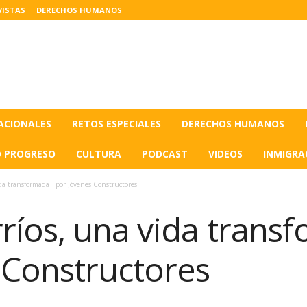
VISTAS
DERECHOS HUMANOS
ACIONALES
RETOS ESPECIALES
DERECHOS HUMANOS
O PROGRESO
CULTURA
PODCAST
VIDEOS
INMIGRA
da transformada por Jóvenes Constructores
ríos, una vida tra
 Constructores