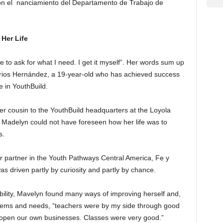
 con el nanciamiento del Departamento de Trabajo de
Her Life
 to ask for what I need. I get it myself”. Her words sum up
ios Hernández, a 19-year-old who has achieved success
 in YouthBuild.
r cousin to the YouthBuild headquarters at the Loyola
 Madelyn could not have foreseen how her life was to
s.
 partner in the Youth Pathways Central America, Fe y
as driven partly by curiosity and partly by chance.
bility, Mavelyn found many ways of improving herself and,
oblems and needs, “teachers were by my side through good
o open our own businesses. Classes were very good.”