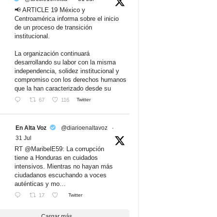
📢 ARTICLE 19 México y
Centroamérica informa sobre el inicio
de un proceso de transición
institucional.
La organización continuará
desarrollando su labor con la misma
independencia, solidez institucional y
compromiso con los derechos humanos
que la han caracterizado desde su
67
116
Twitter
En Alta Voz
@diarioenaltavoz
·
31 Jul
RT @MaribelE59: La corrupción
tiene a Honduras en cuidados
intensivos. Mientras no hayan más
ciudadanos escuchando a voces
auténticas y mo…
17
Twitter
Cargar más