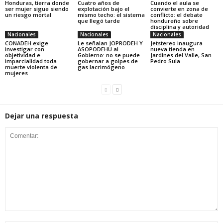
Honduras, tierra donde
Cuatro años de
Cuando el aula se
ser mujer sigue siendo
explotación bajo el
convierte en zona de
un riesgo mortal
mismo techo: el sistema
conflicto: el debate
que llegó tarde
hondureño sobre
disciplina y autoridad
Nacionales
Nacionales
Nacionales
CONADEH exige
Le señalan JOPRODEH Y
Jetstereo inaugura
investigar con
ASOPODEHU al
nueva tienda en
objetividad e
Gobierno: no se puede
Jardines del Valle, San
imparcialidad toda
gobernar a golpes de
Pedro Sula
muerte violenta de
gas lacrimógeno
mujeres
Dejar una respuesta