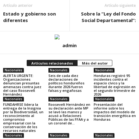
Artículo anterior
Artículo siguiente
Estado y gobierno son
Sobre la “Ley del Fondo
diferentes
Social Departamental”:
admin
Artículos relacionados
Más del autor
Nacionales
Nacionales
Nacionales
ALERTA URGENTE:
Seis de cada diez
Honduras registró 95
Organizaciones
declaraciones de
incidentes contra el
denuncian presuntas
políticos hondureños
espacio cívico y la
amenazas contra juez
durante 2026 fueron
libertad de expresión en
del caso Roosevelt
falsas y engañosas
el segundo trimestre de
Hernández
2026
Nacionales
Nacionales
Nacionales
FUNDAHRSE lidera la
Roosevelt Hernández en
Presentación del
entrega de la Insignia
su declaración ante MP
informe sobre los
por la Biodiversidad, un
se lavó las manos y
impactos del modelo de
reconocimiento al
acusó a Relaciones
transición energética en
compromiso
Públicas de las FFAA y a
Honduras
empresarial con la
un coronel de...
conservación de los
recursos naturales
Nacionales
Nacionales
Nacionales