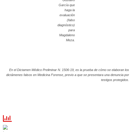
Gustavo
García que
haga la
evaluación
(falso
diagnóstico)
para
Magdaleno
Meza.
En el Dictamen Médico Preliminar N. 1506-19, es la prueba de cómo se elaboran los
dictámenes falsos en Medicina Forense, previo a que se presentara una denuncia por
testigos protegidos.