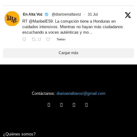
En Alta Voz
@diarioenaltavoz
·
31 Jul
RT @MaribelE59: La corrupción tiene a Honduras en
cuidados intensivos. Mientras no hayan más ciudadanos
escuchando a voces auténticas y mo…
17
Twitter
Cargar más
Contáctanos:
diarioenaltavoz@gmail.com
¿Quiénes somos?