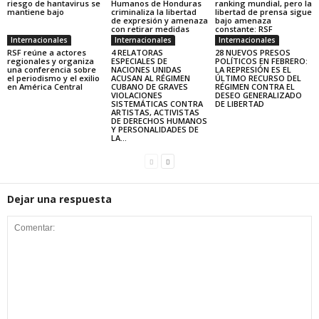
riesgo de hantavirus se
Humanos de Honduras
ranking mundial, pero la
mantiene bajo
criminaliza la libertad
libertad de prensa sigue
de expresión y amenaza
bajo amenaza
con retirar medidas
constante: RSF
Internacionales
Internacionales
Internacionales
RSF reúne a actores
4 RELATORAS
28 NUEVOS PRESOS
regionales y organiza
ESPECIALES DE
POLÍTICOS EN FEBRERO:
una conferencia sobre
NACIONES UNIDAS
LA REPRESIÓN ES EL
el periodismo y el exilio
ACUSAN AL RÉGIMEN
ÚLTIMO RECURSO DEL
en América Central
CUBANO DE GRAVES
RÉGIMEN CONTRA EL
VIOLACIONES
DESEO GENERALIZADO
SISTEMÁTICAS CONTRA
DE LIBERTAD
ARTISTAS, ACTIVISTAS
DE DERECHOS HUMANOS
Y PERSONALIDADES DE
LA...
Dejar una respuesta