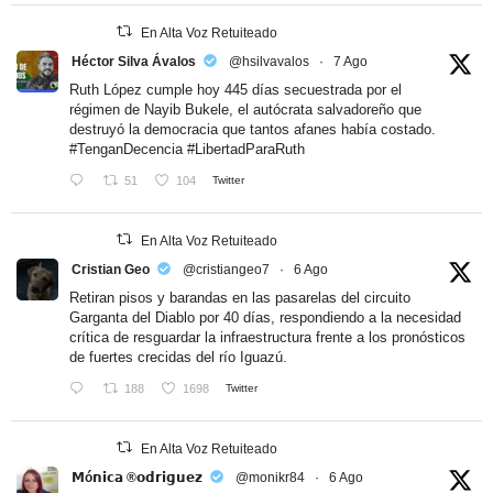
En Alta Voz Retuiteado
Héctor Silva Ávalos
@hsilvavalos
·
7 Ago
Ruth López cumple hoy 445 días secuestrada por el
régimen de Nayib Bukele, el autócrata salvadoreño que
destruyó la democracia que tantos afanes había costado.
#TenganDecencia
#LibertadParaRuth
51
104
Twitter
En Alta Voz Retuiteado
Cristian Geo
@cristiangeo7
·
6 Ago
Retiran pisos y barandas en las pasarelas del circuito
Garganta del Diablo por 40 días, respondiendo a la necesidad
crítica de resguardar la infraestructura frente a los pronósticos
de fuertes crecidas del río Iguazú.
188
1698
Twitter
En Alta Voz Retuiteado
𝗠ó𝗻𝗶𝗰𝗮 ®𝗼𝗱𝗿𝗶𝗴𝘂𝗲𝘇
@monikr84
·
6 Ago