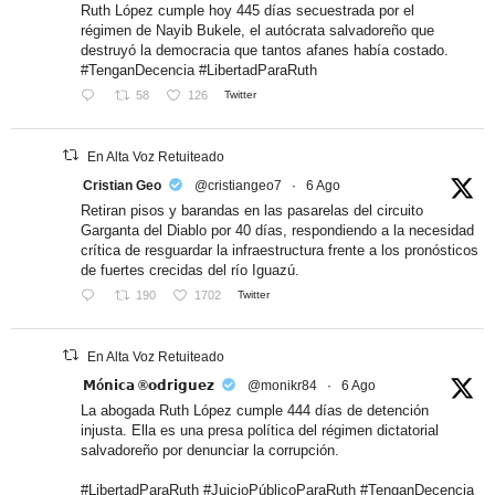
Ruth López cumple hoy 445 días secuestrada por el
régimen de Nayib Bukele, el autócrata salvadoreño que
destruyó la democracia que tantos afanes había costado.
#TenganDecencia #LibertadParaRuth
58
126
Twitter
En Alta Voz Retuiteado
Cristian Geo
@cristiangeo7
·
6 Ago
Retiran pisos y barandas en las pasarelas del circuito
Garganta del Diablo por 40 días, respondiendo a la necesidad
crítica de resguardar la infraestructura frente a los pronósticos
de fuertes crecidas del río Iguazú.
190
1702
Twitter
En Alta Voz Retuiteado
𝗠ó𝗻𝗶𝗰𝗮 ®𝗼𝗱𝗿𝗶𝗴𝘂𝗲𝘇
@monikr84
·
6 Ago
La abogada Ruth López cumple 444 días de detención
injusta. Ella es una presa política del régimen dictatorial
salvadoreño por denunciar la corrupción.
#LibertadParaRuth #JuicioPúblicoParaRuth #TenganDecencia