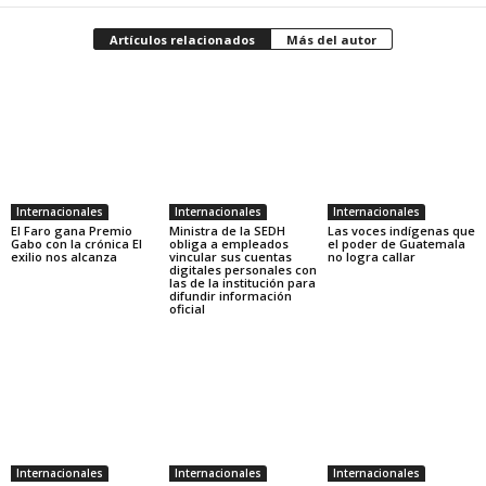
Artículos relacionados
Más del autor
Internacionales
Internacionales
Internacionales
El Faro gana Premio
Ministra de la SEDH
Las voces indígenas que
Gabo con la crónica El
obliga a empleados
el poder de Guatemala
exilio nos alcanza
vincular sus cuentas
no logra callar
digitales personales con
las de la institución para
difundir información
oficial
Internacionales
Internacionales
Internacionales