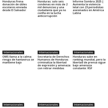
Honduras frena
Honduras: solo seis
Informe Sombra 2025 |
donación de útiles
condenas en más de 2
Aumenta la violencia
escolares enviada
mil denuncias y una
letal con 23 periodistas
desde El Salvador
ciudadanía que ya no
asesinados en América
confía en la lucha
Latina
anticorrupción
Internacionales
Internacionales
Internacionales
OMS llama a la calma:
Secretaría de Derechos
Honduras sube en
riesgo de hantavirus se
Humanos de Honduras
ranking mundial, pero la
mantiene bajo
criminaliza la libertad
libertad de prensa sigue
de expresión y amenaza
bajo amenaza
con retirar medidas
constante: RSF
Internacionales
Internacionales
Internacionales