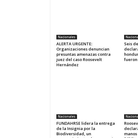
Nacionales
Naciona
ALERTA URGENTE:
Seis d
Organizaciones denuncian
declara
presuntas amenazas contra
hondur
juez del caso Roosevelt
fueron
Hernández
Nacionales
Naciona
FUNDAHRSE lidera la entrega
Roosev
de la Insignia por la
declara
Biodiversidad, un
manos 