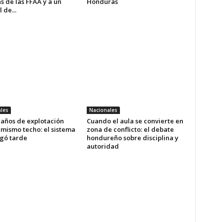
s de las FFAA y a un
Honduras
 de...
les
Nacionales
 años de explotación
Cuando el aula se convierte en
 mismo techo: el sistema
zona de conflicto: el debate
egó tarde
hondureño sobre disciplina y
autoridad