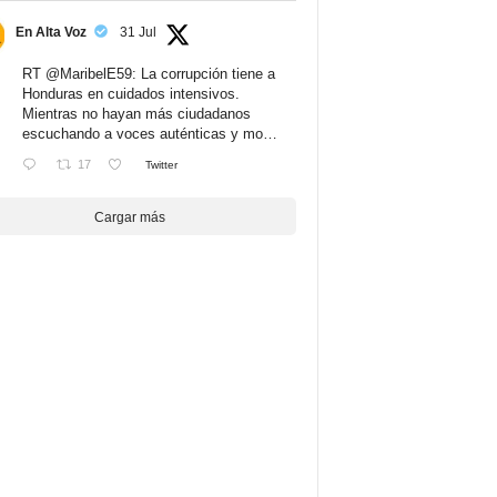
En Alta Voz
31 Jul
RT
@MaribelE59
: La corrupción tiene a
Honduras en cuidados intensivos.
Mientras no hayan más ciudadanos
escuchando a voces auténticas y mo…
17
Twitter
Cargar más