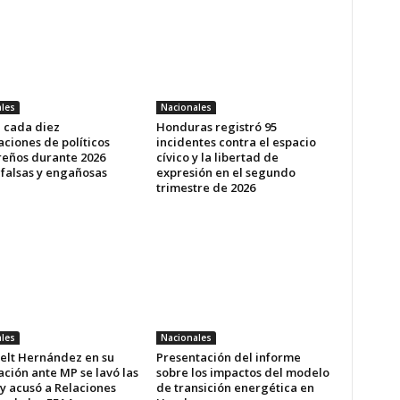
les
Nacionales
e cada diez
Honduras registró 95
ciones de políticos
incidentes contra el espacio
eños durante 2026
cívico y la libertad de
 falsas y engañosas
expresión en el segundo
trimestre de 2026
les
Nacionales
elt Hernández en su
Presentación del informe
ción ante MP se lavó las
sobre los impactos del modelo
y acusó a Relaciones
de transición energética en