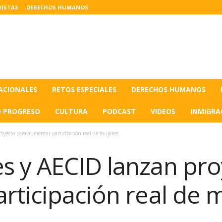
VISTAS
DERECHOS HUMANOS
ACIONALES
RETOS ESPECIALES
DERECHOS HUMANOS
O PROGRESO
CULTURA
PODCAST
VIDEOS
INMIGRA
ecto para aumentar participación real de mujeres...
 y AECID lanzan pro
rticipación real de 