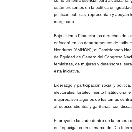
como un tema esencial para alcanzar la i
están presentes en la política en igualda
políticas públicas, representan y apoyan l
marginado.
Bajo el lema Financiar los derechos de la
enfocará en los departamentos de Intibucá
Honduras (AMHON), el Comisionado Naci
de Equidad de Género del Congreso Nacion
feministas, de mujeres y defensoras, será
esta iniciativa.
Liderazgo y participación social y política
electorales, fortalecimiento Institucional
mujeres, son algunos de los temas central
afrodescendientes y garífunas, con disc
El proyecto lanzado dentro de la tercera
en Tegucigalpa en el marco del Día Intern