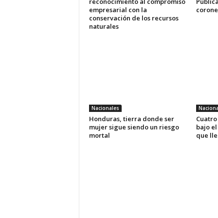
reconocimiento al compromiso
Pública
empresarial con la
coronel
conservación de los recursos
naturales
Nacionales
Naciona
Honduras, tierra donde ser
Cuatro
mujer sigue siendo un riesgo
bajo el
mortal
que ll