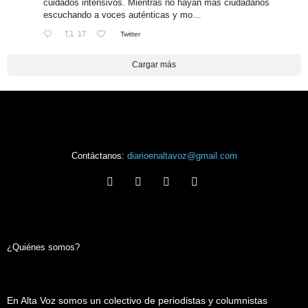
cuidados intensivos. Mientras no hayan más ciudadanos
escuchando a voces auténticas y mo…
17
Twitter
Cargar más
Contáctanos:
diarioenaltavoz@gmail.com
¿Quiénes somos?
En Alta Voz somos un colectivo de periodistas y columnistas