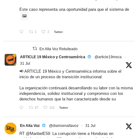
Este caso representa una oportunidad para que el sistema de
1
2
Twitter
En Alta Voz Retuiteado
ARTICLE 19 México y Centroamérica
@article19mxca
·
31 Jul
📢 ARTICLE 19 México y Centroamérica informa sobre el
inicio de un proceso de transición institucional.
La organización continuará desarrollando su labor con la misma
independencia, solidez institucional y compromiso con los
derechos humanos que la han caracterizado desde su
67
116
Twitter
En Alta Voz
@diarioenaltavoz
·
31 Jul
RT
@MaribelE59
: La corrupción tiene a Honduras en