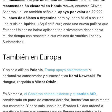
recomendación electoral en Honduras…»,
enumera Clüver-
Ashbrook, quien también señala el
apoyo por valor de 20,000
millones de dólares a Argentina
para ayudar a Milei a salir de
una crisis de liquidez. «Aquí está surgiendo una nueva política que
Estados Unidos no había aplicado tan activamente desde hacía
mucho tiempo con respecto a sus vecinos de América Latina y
Sudamérica».
También en Europa
Y no solo allí: en
Polonia
,
Trump apoyó abiertamente
al
nacionalista conservador y euroescéptico
Karol Nawrocki
. En
Hungría, respalda a
Viktor Orbán
.
En Alemania,
el Gobierno estadounidense y el
partido AfD
,
considerado en parte de extrema derecha, intensifican actualmente
sus contactos. Y hace solo unos días, Estados Unidos ordenó a
sus diplomáticos que promovieran en Europa una política más