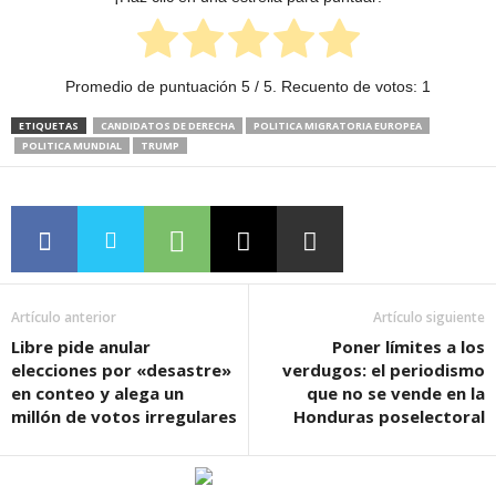
Promedio de puntuación
5
/ 5. Recuento de votos:
1
ETIQUETAS
CANDIDATOS DE DERECHA
POLITICA MIGRATORIA EUROPEA
POLITICA MUNDIAL
TRUMP
Artículo anterior
Artículo siguiente
Libre pide anular
Poner límites a los
elecciones por «desastre»
verdugos: el periodismo
en conteo y alega un
que no se vende en la
millón de votos irregulares
Honduras poselectoral