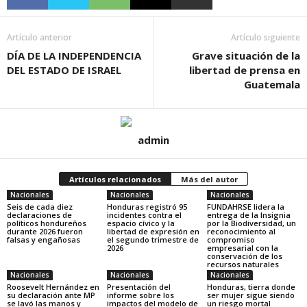
Artículo anterior
Artículo siguiente
DÍA DE LA INDEPENDENCIA
Grave situación de la
DEL ESTADO DE ISRAEL
libertad de prensa en
Guatemala
admin
Artículos relacionados
Más del autor
Nacionales
Nacionales
Nacionales
Seis de cada diez
Honduras registró 95
FUNDAHRSE lidera la
declaraciones de
incidentes contra el
entrega de la Insignia
políticos hondureños
espacio cívico y la
por la Biodiversidad, un
durante 2026 fueron
libertad de expresión en
reconocimiento al
falsas y engañosas
el segundo trimestre de
compromiso
2026
empresarial con la
conservación de los
recursos naturales
Nacionales
Nacionales
Nacionales
Roosevelt Hernández en
Presentación del
Honduras, tierra donde
su declaración ante MP
informe sobre los
ser mujer sigue siendo
se lavó las manos y
impactos del modelo de
un riesgo mortal