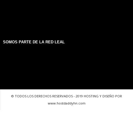
SOMOS PARTE DE LA RED LEAL
© TODOS LOS DERECHOS RESERVADOS - 2019 HOSTING Y DISEÑO POR
www.hostdaddyhn.com