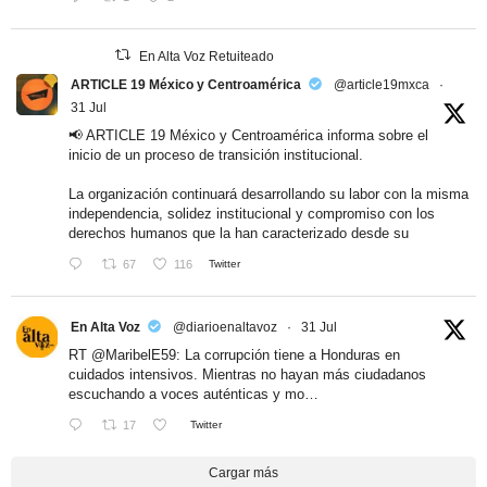
En Alta Voz Retuiteado
ARTICLE 19 México y Centroamérica
@article19mxca
·
31 Jul
📢 ARTICLE 19 México y Centroamérica informa sobre el
inicio de un proceso de transición institucional.
La organización continuará desarrollando su labor con la misma
independencia, solidez institucional y compromiso con los
derechos humanos que la han caracterizado desde su
67
116
Twitter
En Alta Voz
@diarioenaltavoz
·
31 Jul
RT
@MaribelE59
: La corrupción tiene a Honduras en
cuidados intensivos. Mientras no hayan más ciudadanos
escuchando a voces auténticas y mo…
17
Twitter
Cargar más