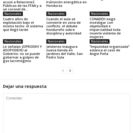
acusó a Relaciones
transición energética en
Públicas de las FFAA y a
Honduras
un coronel de...
Nacionales
Nacionales
Nacionales
Cuatro años de
Cuando el aula se
CONADEH exige
explotación bajo el
convierte en zona de
investigar con
mismo techo: el sistema
conflicto: el debate
objetividad e
que llegó tarde
hondureño sobre
imparcialidad toda
disciplina y autoridad
muerte violenta de
mujeres
Nacionales
Nacionales
Nacionales
Le señalan JOPRODEH Y
Jetstereo inaugura
“Impunidad organizada”
ASOPODEHU al
nueva tienda en
estanca el caso de
Gobierno: no se puede
Jardines del Valle, San
Angie Peña
gobernar a golpes de
Pedro Sula
gas lacrimógeno
Dejar una respuesta