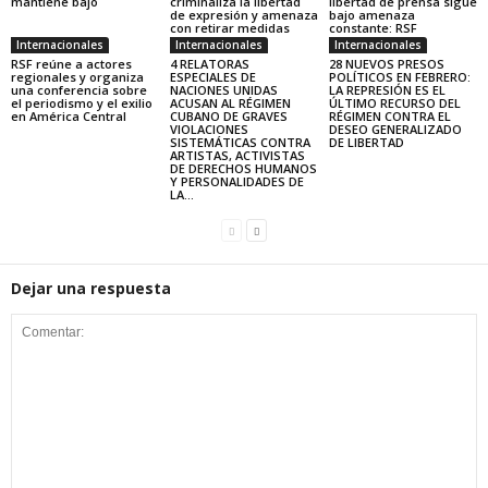
mantiene bajo
criminaliza la libertad
libertad de prensa sigue
de expresión y amenaza
bajo amenaza
con retirar medidas
constante: RSF
Internacionales
Internacionales
Internacionales
RSF reúne a actores
4 RELATORAS
28 NUEVOS PRESOS
regionales y organiza
ESPECIALES DE
POLÍTICOS EN FEBRERO:
una conferencia sobre
NACIONES UNIDAS
LA REPRESIÓN ES EL
el periodismo y el exilio
ACUSAN AL RÉGIMEN
ÚLTIMO RECURSO DEL
en América Central
CUBANO DE GRAVES
RÉGIMEN CONTRA EL
VIOLACIONES
DESEO GENERALIZADO
SISTEMÁTICAS CONTRA
DE LIBERTAD
ARTISTAS, ACTIVISTAS
DE DERECHOS HUMANOS
Y PERSONALIDADES DE
LA...
Dejar una respuesta