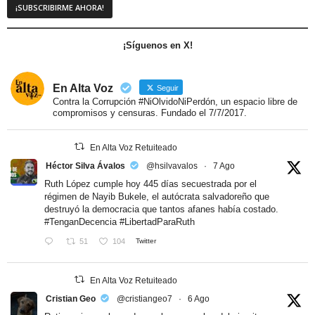
¡Síguenos en X!
En Alta Voz
Seguir
Contra la Corrupción #NiOlvidoNiPerdón, un espacio libre de
compromisos y censuras. Fundado el 7/7/2017.
En Alta Voz Retuiteado
Héctor Silva Ávalos
@hsilvavalos
·
7 Ago
Ruth López cumple hoy 445 días secuestrada por el
régimen de Nayib Bukele, el autócrata salvadoreño que
destruyó la democracia que tantos afanes había costado.
#TenganDecencia
#LibertadParaRuth
51
104
Twitter
En Alta Voz Retuiteado
Cristian Geo
@cristiangeo7
·
6 Ago