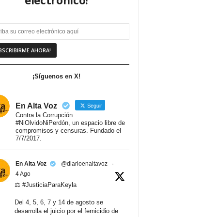
electrónico!
¡Síguenos en X!
En Alta Voz
Seguir
Contra la Corrupción
#NiOlvidoNiPerdón, un espacio libre de
compromisos y censuras. Fundado el
7/7/2017.
En Alta Voz
@diarioenaltavoz
·
4 Ago
⚖️ #JusticiaParaKeyla
Del 4, 5, 6, 7 y 14 de agosto se
desarrolla el juicio por el femicidio de