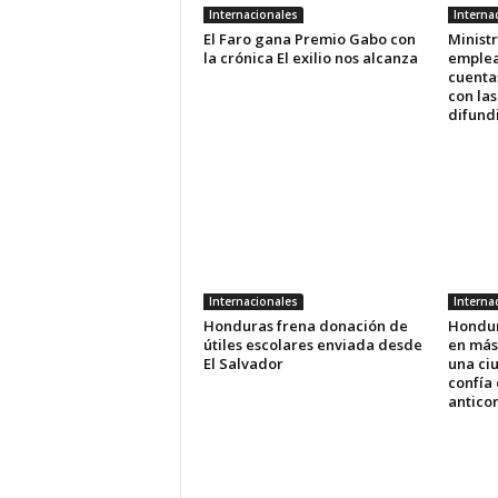
Internacionales
Interna
El Faro gana Premio Gabo con
Ministr
la crónica El exilio nos alcanza
emplea
cuenta
con las
difundi
Internacionales
Interna
Honduras frena donación de
Hondur
útiles escolares enviada desde
en más
El Salvador
una ci
confía 
antico