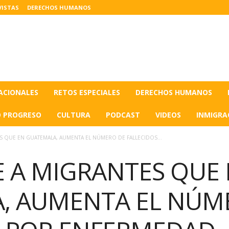
VISTAS
DERECHOS HUMANOS
ACIONALES
RETOS ESPECIALES
DERECHOS HUMANOS
O PROGRESO
CULTURA
PODCAST
VIDEOS
INMIGRA
ES QUE EN GUATEMALA, AUMENTA EL NÚMERO DE FALLECIDOS...
E A MIGRANTES QUE
, AUMENTA EL NÚM