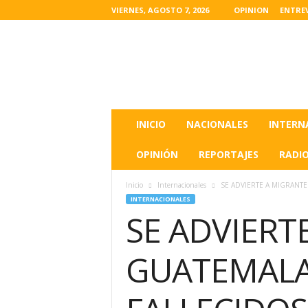
VIERNES, AGOSTO 7, 2026
OPINION
ENTRE
L
a
s
u
l
t
i
INICIO
NACIONALES
INTERN
m
a
OPINIÓN
REPORTAJES
RADI
s
n
Inicio
Internacionales
SE ADVIERTE A MIGRANT
o
INTERNACIONALES
t
SE ADVIERT
i
c
i
GUATEMALA
a
s
d
e