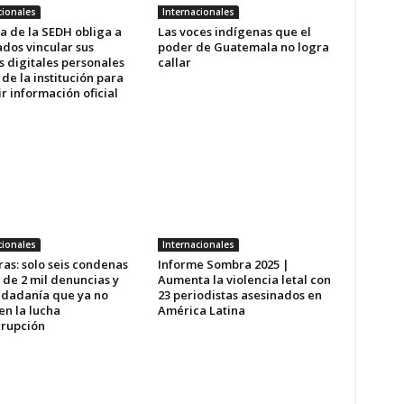
cionales
Internacionales
a de la SEDH obliga a
Las voces indígenas que el
dos vincular sus
poder de Guatemala no logra
s digitales personales
callar
 de la institución para
r información oficial
cionales
Internacionales
as: solo seis condenas
Informe Sombra 2025 |
 de 2 mil denuncias y
Aumenta la violencia letal con
udadanía que ya no
23 periodistas asesinados en
en la lucha
América Latina
rrupción