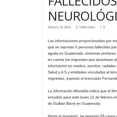
FALLECIDO
H
NEUROLÓG
o
n
d
u
febrero 13, 2024
1.862 views
0
r
a
Las informaciones proporcionadas por m
s
que se reportan 5 personas fallecidas pa
y
aguda en Guatemala, síntomas similares 
e
en cuenta los migrantes que atraviesan el
l
m
información en medios, escritos, radiales 
u
Salud y A.S y entidades vinculadas al tem
n
migrantes, expresó el licenciado Fernando
d
o
La información difundida indica que el Mi
actualizó para este lunes 12 de febrero
de Guillain Barré en Guatemala.
Hasta el momento, se reportan 69 casos y 