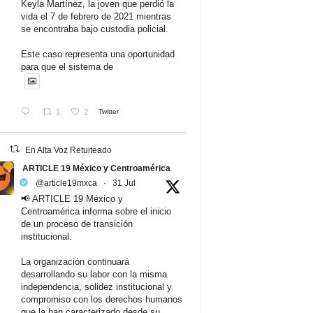
Keyla Martínez, la joven que perdió la
vida el 7 de febrero de 2021 mientras
se encontraba bajo custodia policial.
Este caso representa una oportunidad
para que el sistema de
1
2
Twitter
En Alta Voz Retuiteado
ARTICLE 19 México y Centroamérica
@article19mxca
·
31 Jul
📢 ARTICLE 19 México y
Centroamérica informa sobre el inicio
de un proceso de transición
institucional.
La organización continuará
desarrollando su labor con la misma
independencia, solidez institucional y
compromiso con los derechos humanos
que la han caracterizado desde su