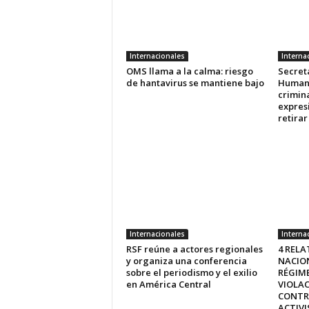
Internacionales
Interna
OMS llama a la calma: riesgo
Secret
de hantavirus se mantiene bajo
Human
crimina
expres
retira
Internacionales
Interna
RSF reúne a actores regionales
4 RELA
y organiza una conferencia
NACIO
sobre el periodismo y el exilio
RÉGIM
en América Central
VIOLA
CONTR
ACTIVI