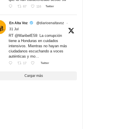
67
116
Twitter
En Alta Voz
@diarioenaltavoz
·
31 Jul
RT @MaribelE59: La corrupción
tiene a Honduras en cuidados
intensivos. Mientras no hayan más
ciudadanos escuchando a voces
auténticas y mo…
17
Twitter
Cargar más