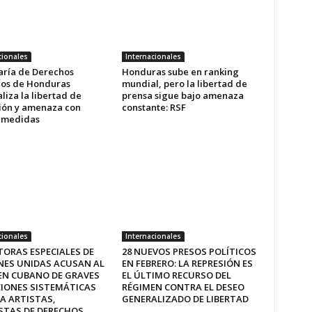
cionales
Internacionales
aría de Derechos
Honduras sube en ranking
os de Honduras
mundial, pero la libertad de
liza la libertad de
prensa sigue bajo amenaza
ión y amenaza con
constante: RSF
r medidas
cionales
Internacionales
TORAS ESPECIALES DE
28 NUEVOS PRESOS POLÍTICOS
NES UNIDAS ACUSAN AL
EN FEBRERO: LA REPRESIÓN ES
EN CUBANO DE GRAVES
EL ÚLTIMO RECURSO DEL
CIONES SISTEMÁTICAS
RÉGIMEN CONTRA EL DESEO
A ARTISTAS,
GENERALIZADO DE LIBERTAD
STAS DE DERECHOS