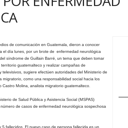
S POR ENFERMEDAD
ICA
edios de comunicación en Guatemala, dieron a conocer
ra el día lunes, por un brote de enfermedad neurológica
del síndrome de Guillain Barré, un tema que deben tomar
 territorio guatemalteco y realizar campañas de
y televisivos, sugiere efectúen autoridades del Ministerio de
a migratorio, como una responsabilidad social hacia los
 Castro Molina, analista migratorio guatemalteco.
nisterio de Salud Pública y Asistencia Social (MSPAS)
 el número de casos de enfermedad neurológica sospechosa
5 fallecidos. El nuevo caso de persona fallecida es un