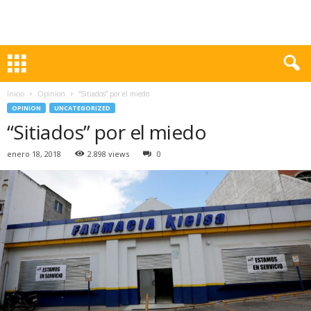
Inicio
Opinion
“Sitiados” por el miedo
OPINION
UNCATEGORIZED
“Sitiados” por el miedo
enero 18, 2018
2.898 views
0