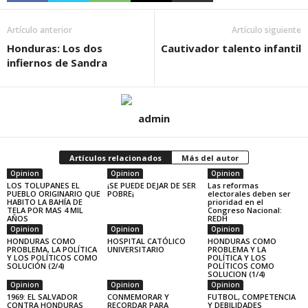
Artículo anterior
Artículo siguiente
Honduras: Los dos
Cautivador talento infantil
infiernos de Sandra
admin
Artículos relacionados
Más del autor
Opinion
Opinion
Opinion
LOS TOLUPANES EL
¡SE PUEDE DEJAR DE SER
Las reformas
PUEBLO ORIGINARIO QUE
POBRE¡
electorales deben ser
HABITO LA BAHÍA DE
prioridad en el
TELA POR MAS 4 MIL
Congreso Nacional:
AÑOS
REDH
Opinion
Opinion
Opinion
HONDURAS COMO
HOSPITAL CATÓLICO
HONDURAS COMO
PROBLEMA, LA POLÍTICA
UNIVERSITARIO
PROBLEMA Y LA
Y LOS POLÍTICOS COMO
POLÍTICA Y LOS
SOLUCIÓN (2/4)
POLÍTICOS COMO
SOLUCION (1/4)
Opinion
Opinion
Opinion
1969: EL SALVADOR
CONMEMORAR Y
FUTBOL, COMPETENCIA
CONTRA HONDURAS
RECORDAR PARA
Y DEBILIDADES