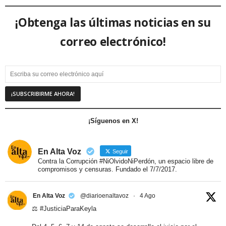
¡Obtenga las últimas noticias en su
correo electrónico!
¡Síguenos en X!
En Alta Voz
Seguir
Contra la Corrupción #NiOlvidoNiPerdón, un espacio libre de
compromisos y censuras. Fundado el 7/7/2017.
En Alta Voz
@diarioenaltavoz
·
4 Ago
⚖️
#JusticiaParaKeyla