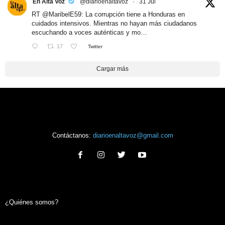
En Alta Voz
@diarioenaltavoz
·
31 Jul
RT
@MaribelE59
: La corrupción tiene a Honduras en
cuidados intensivos. Mientras no hayan más ciudadanos
escuchando a voces auténticas y mo…
17
Twitter
Cargar más
Contáctanos:
diarioenaltavoz@gmail.com
¿Quiénes somos?