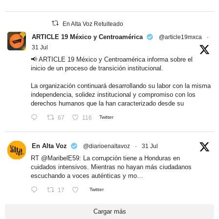
En Alta Voz Retuiteado
ARTICLE 19 México y Centroamérica
@article19mxca
·
31 Jul
📢 ARTICLE 19 México y Centroamérica informa sobre el
inicio de un proceso de transición institucional.
La organización continuará desarrollando su labor con la misma
independencia, solidez institucional y compromiso con los
derechos humanos que la han caracterizado desde su
67
116
Twitter
En Alta Voz
@diarioenaltavoz
·
31 Jul
RT
@MaribelE59
: La corrupción tiene a Honduras en
cuidados intensivos. Mientras no hayan más ciudadanos
escuchando a voces auténticas y mo…
17
Twitter
Cargar más