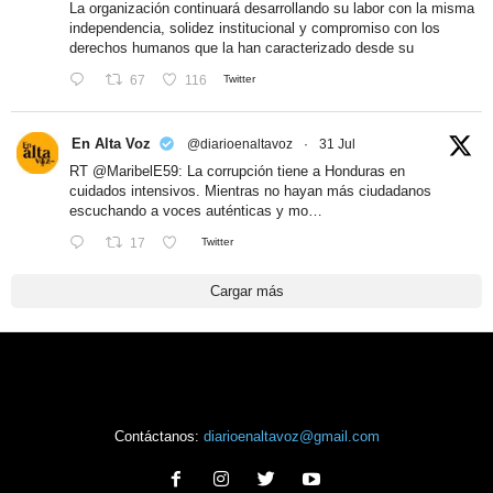
La organización continuará desarrollando su labor con la misma
independencia, solidez institucional y compromiso con los
derechos humanos que la han caracterizado desde su
67
116
Twitter
En Alta Voz
@diarioenaltavoz
·
31 Jul
RT
@MaribelE59
: La corrupción tiene a Honduras en
cuidados intensivos. Mientras no hayan más ciudadanos
escuchando a voces auténticas y mo…
17
Twitter
Cargar más
Contáctanos:
diarioenaltavoz@gmail.com