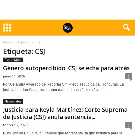
Inicio
Etiquetas
CSJ
Etiqueta: CSJ
Reportajes
Género autopercibido: CSJ se echa para atrás
junio 11, 2026
0
Por Alejandra Alvarado de Reportar Sin Miedo Tegucigalpa, Honduras. La
justicia hondureña parecía haber dado un paso firme a favor...
Nacionales
Justicia para Keyla Martínez: Corte Suprema
de Justicia (CSJ) anula sentencia...
febrero 7, 2026
0
Ruth Bonilla En un fallo unánime que representa un giro histórico para la