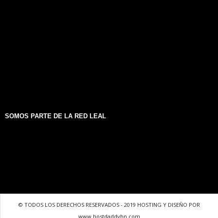
SOMOS PARTE DE LA RED LEAL
© TODOS LOS DERECHOS RESERVADOS - 2019 HOSTING Y DISEÑO POR
www.hostdaddyhn.com