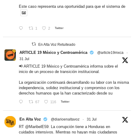
Este caso representa una oportunidad para que el sistema de
1
2
Twitter
En Alta Voz Retuiteado
ARTICLE 19 México y Centroamérica
@article19mxca
·
31 Jul
📢 ARTICLE 19 México y Centroamérica informa sobre el
inicio de un proceso de transición institucional.
La organización continuará desarrollando su labor con la misma
independencia, solidez institucional y compromiso con los
derechos humanos que la han caracterizado desde su
67
116
Twitter
En Alta Voz
@diarioenaltavoz
·
31 Jul
RT
@MaribelE59
: La corrupción tiene a Honduras en
cuidados intensivos. Mientras no hayan más ciudadanos