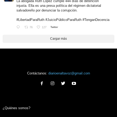
La abogada Ruth López cumple 444 días de detención
injusta. Ella es una presa política del régimen dictatorial
salvadoreño por denunciar la corrupción.
#LibertadParaRuth
#JuicioPúblicoParaRuth
#TenganDecencia
76
127
Twitter
Cargar más
Contáctanos:
diarioenaltavoz@gmail.com
¿Quiénes somos?