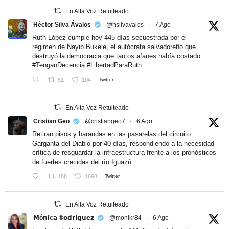
En Alta Voz Retuiteado
Héctor Silva Ávalos
@hsilvavalos
·
7 Ago
Ruth López cumple hoy 445 días secuestrada por el
régimen de Nayib Bukele, el autócrata salvadoreño que
destruyó la democracia que tantos afanes había costado.
#TenganDecencia
#LibertadParaRuth
51
104
Twitter
En Alta Voz Retuiteado
Cristian Geo
@cristiangeo7
·
6 Ago
Retiran pisos y barandas en las pasarelas del circuito
Garganta del Diablo por 40 días, respondiendo a la necesidad
crítica de resguardar la infraestructura frente a los pronósticos
de fuertes crecidas del río Iguazú.
188
1698
Twitter
En Alta Voz Retuiteado
𝗠ó𝗻𝗶𝗰𝗮 ®𝗼𝗱𝗿𝗶𝗴𝘂𝗲𝘇
@monikr84
·
6 Ago