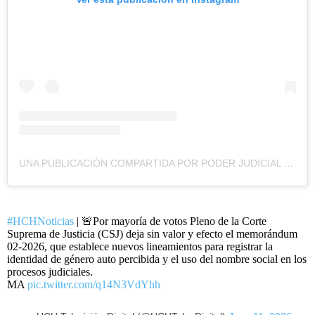
UNA PUBLICACIÓN COMPARTIDA POR PODER JUDICIAL HN (@PODERJUDICIALHONDURAS)
#HCHNoticias
| 🚨Por mayoría de votos Pleno de la Corte
Suprema de Justicia (CSJ) deja sin valor y efecto el memorándum
02-2026, que establece nuevos lineamientos para registrar la
identidad de género auto percibida y el uso del nombre social en los
procesos judiciales.
MA
pic.twitter.com/q14N3VdYhh