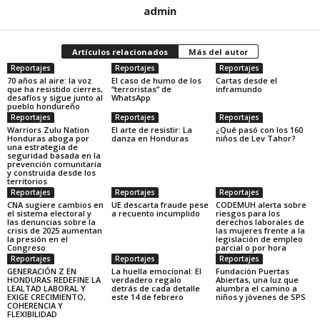
admin
Artículos relacionados
Más del autor
Reportajes
Reportajes
Reportajes
70 años al aire: la voz
El caso de humo de los
Cartas desde el
que ha resistido cierres,
“terroristas” de
inframundo
desafíos y sigue junto al
WhatsApp
pueblo hondureño
Reportajes
Reportajes
Reportajes
Warriors Zulu Nation
El arte de resistir: La
¿Qué pasó con los 160
Honduras aboga por
danza en Honduras
niños de Lev Tahor?
una estrategia de
seguridad basada en la
prevención comunitaria
y construida desde los
territorios
Reportajes
Reportajes
Reportajes
CNA sugiere cambios en
UE descarta fraude pese
CODEMUH alerta sobre
el sistema electoral y
a recuento incumplido
riesgos para los
las denuncias sobre la
derechos laborales de
crisis de 2025 aumentan
las mujeres frente a la
la presión en el
legislación de empleo
Congreso
parcial o por hora
Reportajes
Reportajes
Reportajes
GENERACIÓN Z EN
La huella emocional: El
Fundación Puertas
HONDURAS REDEFINE LA
verdadero regalo
Abiertas, una luz que
LEALTAD LABORAL Y
detrás de cada detalle
alumbra el camino a
EXIGE CRECIMIENTO,
este 14 de febrero
niños y jóvenes de SPS
COHERENCIA Y
FLEXIBILIDAD