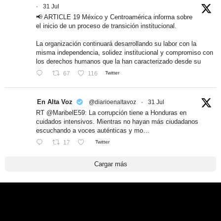
·
31 Jul
📢 ARTICLE 19 México y Centroamérica informa sobre
el inicio de un proceso de transición institucional.
La organización continuará desarrollando su labor con la
misma independencia, solidez institucional y compromiso con
los derechos humanos que la han caracterizado desde su
67
116
Twitter
En Alta Voz
@diarioenaltavoz
·
31 Jul
RT @MaribelE59: La corrupción tiene a Honduras en
cuidados intensivos. Mientras no hayan más ciudadanos
escuchando a voces auténticas y mo…
17
Twitter
Cargar más