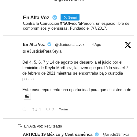
En Alta Voz
Seguir
Contra la Corrupción #NiOlvidoNiPerdón, un espacio libre de
compromisos y censuras. Fundado el 7/7/2017.
En Alta Voz
@diarioenaltavoz
·
4 Ago
⚖️ #JusticiaParaKeyla
Del 4, 5, 6, 7 y 14 de agosto se desarrolla el juicio por el
femicidio de Keyla Martínez, la joven que perdió la vida el 7
de febrero de 2021 mientras se encontraba bajo custodia
policial.
Este caso representa una oportunidad para que el sistema de
1
2
Twitter
En Alta Voz Retuiteado
ARTICLE 19 México y Centroamérica
@article19mxca