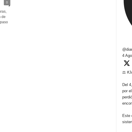
0
ras,
n de
 paso
@diar
4 Ago
⚖️ #J
Del 4,
por e
perdi
encon
Este 
siste