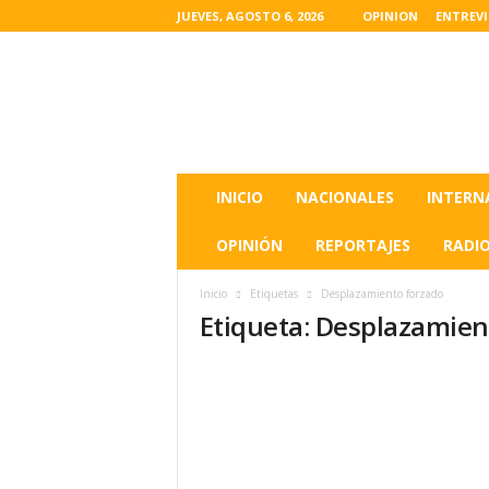
JUEVES, AGOSTO 6, 2026
OPINION
ENTREV
L
a
s
u
l
t
i
INICIO
NACIONALES
INTERN
m
a
OPINIÓN
REPORTAJES
RADI
s
n
Inicio
Etiquetas
Desplazamiento forzado
o
Etiqueta: Desplazamien
t
i
c
i
a
s
d
e