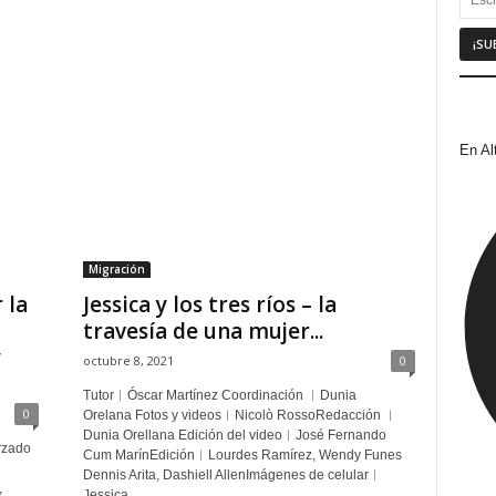
En Al
Migración
 la
Jessica y los tres ríos – la
travesía de una mujer...
y
octubre 8, 2021
0
Tutor︱Óscar Martínez Coordinación ︱Dunia
0
Orelana Fotos y videos︱Nicolò RossoRedacción ︱
Dunia Orellana Edición del video︱José Fernando
rzado
Cum MarínEdición︱Lourdes Ramírez, Wendy Funes
Dennis Arita, Dashiell AllenImágenes de celular︱
,
Jessica...