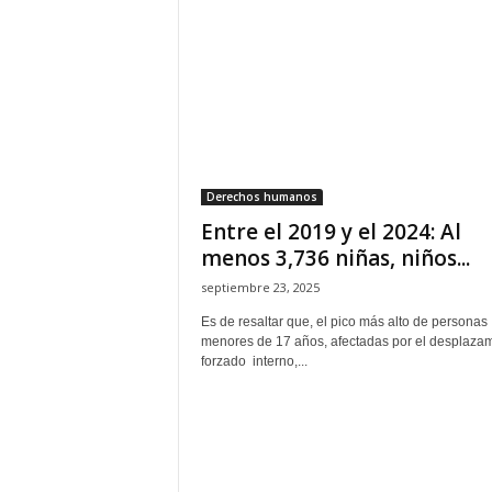
H
o
n
d
u
r
a
s
Derechos humanos
y
Entre el 2019 y el 2024: Al
e
l
menos 3,736 niñas, niños...
m
septiembre 23, 2025
u
n
Es de resaltar que, el pico más alto de personas
menores de 17 años, afectadas por el desplaza
d
forzado interno,...
o