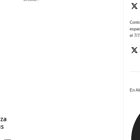
Contr
espac
el 7/
En Al
nza
us