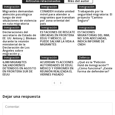
Artículos relacionados
Más del autor
Inmigración
Inmigración
Inmigración
Migrantes demandan
CONADEH instala unidad
Trabajando por la
atención psicológica
móvil para atender a
seguridad migratoria: El
luego de vivir
migrantes que transitan
proyecto “Camino
situaciones de violencia
por zona oriental del
Seguro”
en ruta migratoria
país
Inmigración
Inmigración
Inmigración
Declaraciones del
ESTACIONES DE RESCATE
ESTACIONES
secretario de Estado de
UBICADAS EN FRONTERA
MIGRATORIAS DEL INM,
EE. UU. Antony J. Blinken
EEUU Y MÉXICO, LE
NO SON ADECUADAS,
durante la reunión
PUEDE SALVAR LA VIDA A
INDICA INFORME DE
ministerial de la
MIGRANTES
CNDH
Declaración de Los
Ángeles sobre
migración y...
Inmigración
Inmigración
Defensa
6,080 MIGRANTES
ACUERDAN 15 ACCIONES
¿Qué es la “Petición
SALVADOREÑOS
AUTORIDADES DE EEUU,
Hold de Inmigración”?
DETENIDOS EN AGOSTO
MÉXICO Y FERROMEX EN
¿Cómo funciona? ¿Existe
EN FRONTERA SUR DE
REUNIÓN REALIZADA EL
forma de defenderse?
EEUU
VIERNES PASADO
Dejar una respuesta