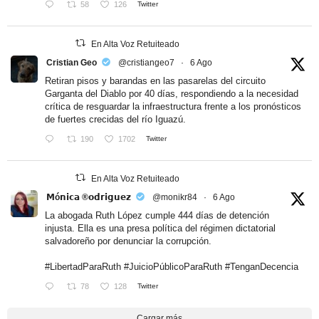
58
126
Twitter
En Alta Voz Retuiteado
Cristian Geo
@cristiangeo7
·
6 Ago
Retiran pisos y barandas en las pasarelas del circuito
Garganta del Diablo por 40 días, respondiendo a la necesidad
crítica de resguardar la infraestructura frente a los pronósticos
de fuertes crecidas del río Iguazú.
190
1702
Twitter
En Alta Voz Retuiteado
𝗠ó𝗻𝗶𝗰𝗮 ®𝗼𝗱𝗿𝗶𝗴𝘂𝗲𝘇
@monikr84
·
6 Ago
La abogada Ruth López cumple 444 días de detención
injusta. Ella es una presa política del régimen dictatorial
salvadoreño por denunciar la corrupción.
#LibertadParaRuth
#JuicioPúblicoParaRuth
#TenganDecencia
78
128
Twitter
Cargar más