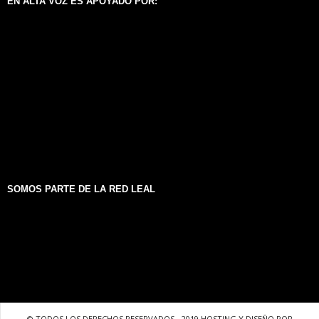
EN ALTA VOZ ES APOYADO POR:
SOMOS PARTE DE LA RED LEAL
© TODOS LOS DERECHOS RESERVADOS - 2019 HOSTING Y DISEÑO POR