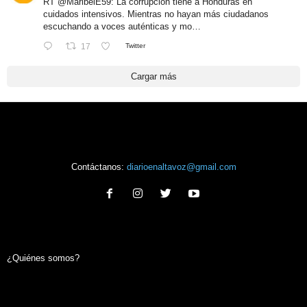
RT
@MaribelE59
: La corrupción tiene a Honduras en
cuidados intensivos. Mientras no hayan más ciudadanos
escuchando a voces auténticas y mo…
17
Twitter
Cargar más
Contáctanos:
diarioenaltavoz@gmail.com
¿Quiénes somos?