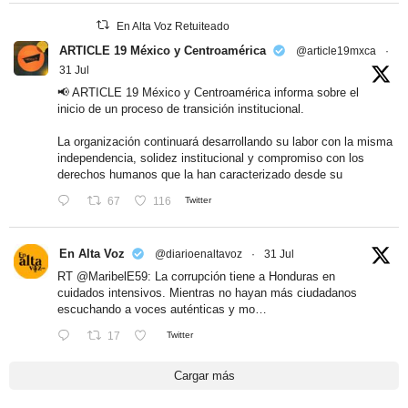
En Alta Voz Retuiteado
ARTICLE 19 México y Centroamérica
@article19mxca
·
31 Jul
📢 ARTICLE 19 México y Centroamérica informa sobre el
inicio de un proceso de transición institucional.
La organización continuará desarrollando su labor con la misma
independencia, solidez institucional y compromiso con los
derechos humanos que la han caracterizado desde su
67
116
Twitter
En Alta Voz
@diarioenaltavoz
·
31 Jul
RT
@MaribelE59
: La corrupción tiene a Honduras en
cuidados intensivos. Mientras no hayan más ciudadanos
escuchando a voces auténticas y mo…
17
Twitter
Cargar más