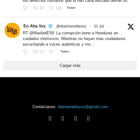
los derechos humanos que la han caracterizado desde su
67
116
Twitter
En Alta Voz
@diarioenaltavoz
·
31 Jul
RT @MaribelE59: La corrupción tiene a Honduras en
cuidados intensivos. Mientras no hayan más ciudadanos
escuchando a voces auténticas y mo…
17
Twitter
Cargar más
Contáctanos:
diarioenaltavoz@gmail.com