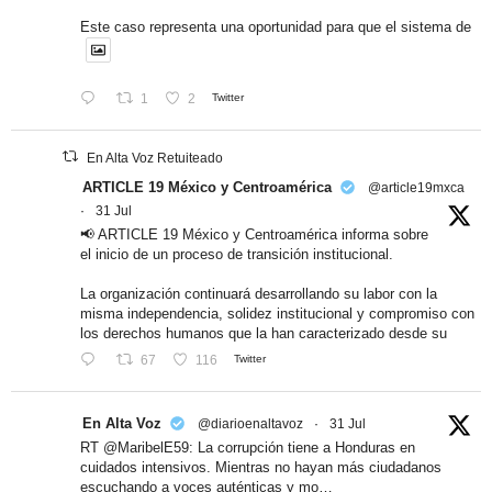
Este caso representa una oportunidad para que el sistema de
1
2
Twitter
En Alta Voz Retuiteado
ARTICLE 19 México y Centroamérica
@article19mxca
·
31 Jul
📢 ARTICLE 19 México y Centroamérica informa sobre
el inicio de un proceso de transición institucional.
La organización continuará desarrollando su labor con la
misma independencia, solidez institucional y compromiso con
los derechos humanos que la han caracterizado desde su
67
116
Twitter
En Alta Voz
@diarioenaltavoz
·
31 Jul
RT @MaribelE59: La corrupción tiene a Honduras en
cuidados intensivos. Mientras no hayan más ciudadanos
escuchando a voces auténticas y mo…