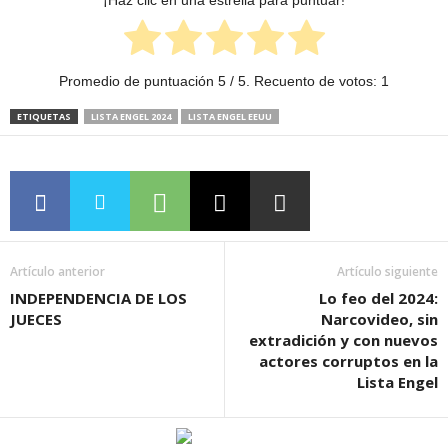
¡Haz clic en una estrella para puntuar!
Promedio de puntuación
5
/ 5. Recuento de votos:
1
ETIQUETAS
LISTA ENGEL 2024
LISTA ENGEL EEUU
Artículo anterior
Artículo siguiente
INDEPENDENCIA DE LOS
Lo feo del 2024:
JUECES
Narcovideo, sin
extradición y con nuevos
actores corruptos en la
Lista Engel