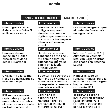
admin
Artículos relacionados
Más del autor
Internacionales
Internacionales
Internacionales
El Faro gana Premio
Ministra de la SEDH
Las voces indígenas que
Gabo con la crónica El
obliga a empleados
el poder de Guatemala
exilio nos alcanza
vincular sus cuentas
no logra callar
digitales personales con
las de la institución para
difundir información
oficial
Internacionales
Internacionales
Internacionales
Honduras frena
Honduras: solo seis
Informe Sombra 2025 |
donación de útiles
condenas en más de 2
Aumenta la violencia
escolares enviada
mil denuncias y una
letal con 23 periodistas
desde El Salvador
ciudadanía que ya no
asesinados en América
confía en la lucha
Latina
anticorrupción
Internacionales
Internacionales
Internacionales
OMS llama a la calma:
Secretaría de Derechos
Honduras sube en
riesgo de hantavirus se
Humanos de Honduras
ranking mundial, pero la
mantiene bajo
criminaliza la libertad
libertad de prensa sigue
de expresión y amenaza
bajo amenaza
con retirar medidas
constante: RSF
Internacionales
Internacionales
Internacionales
RSF reúne a actores
4 RELATORAS
28 NUEVOS PRESOS
regionales y organiza
ESPECIALES DE
POLÍTICOS EN FEBRERO:
una conferencia sobre
NACIONES UNIDAS
LA REPRESIÓN ES EL
el periodismo y el exilio
ACUSAN AL RÉGIMEN
ÚLTIMO RECURSO DEL
en América Central
CUBANO DE GRAVES
RÉGIMEN CONTRA EL