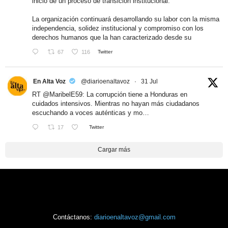
inicio de un proceso de transición institucional.
La organización continuará desarrollando su labor con la misma
independencia, solidez institucional y compromiso con los
derechos humanos que la han caracterizado desde su
67
116
Twitter
En Alta Voz
@diarioenaltavoz
·
31 Jul
RT
@MaribelE59
: La corrupción tiene a Honduras en
cuidados intensivos. Mientras no hayan más ciudadanos
escuchando a voces auténticas y mo…
17
Twitter
Cargar más
Contáctanos:
diarioenaltavoz@gmail.com