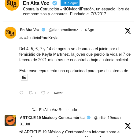
En Alta Voz
Seguir
Contra la Corrupción #NiOlvidoNiPerdón, un espacio libre de
compromisos y censuras. Fundado el 7/7/2017.
En Alta Voz
@diarioenaltavoz
·
4 Ago
⚖️
#JusticiaParaKeyla
Del 4, 5, 6, 7 y 14 de agosto se desarrolla el juicio por el
femicidio de Keyla Martínez, la joven que perdió la vida el 7 de
febrero de 2021 mientras se encontraba bajo custodia policial.
Este caso representa una oportunidad para que el sistema de
1
2
Twitter
En Alta Voz Retuiteado
ARTICLE 19 México y Centroamérica
@article19mxca
·
31 Jul
📢 ARTICLE 19 México y Centroamérica informa sobre el