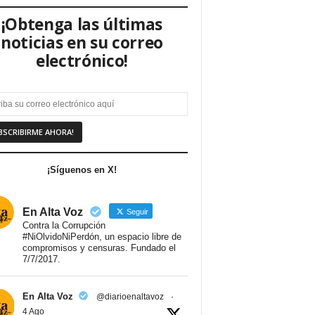
¡Obtenga las últimas
noticias en su correo
electrónico!
¡Síguenos en X!
En Alta Voz
Seguir
Contra la Corrupción
#NiOlvidoNiPerdón, un espacio libre de
compromisos y censuras. Fundado el
7/7/2017.
En Alta Voz
@diarioenaltavoz
·
4 Ago