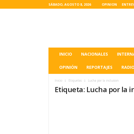
SÁBADO, AGOSTO 8, 2026
OPINION
ENTRE
L
a
s
u
l
t
i
INICIO
NACIONALES
INTERN
m
a
OPINIÓN
REPORTAJES
RADI
s
n
Inicio
Etiquetas
Lucha por la inclusion
o
Etiqueta: Lucha por la i
t
i
c
i
a
s
d
e