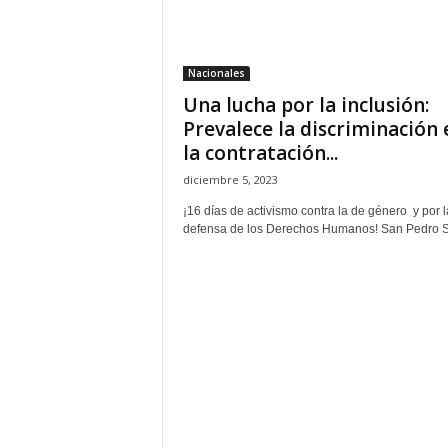
H
o
n
Nacionales
d
Una lucha por la inclusión:
u
r
Prevalece la discriminación 
a
la contratación...
s
diciembre 5, 2023
y
e
¡16 días de activismo contra la de género y por l
l
defensa de los Derechos Humanos! San Pedro Su
m
u
n
d
o