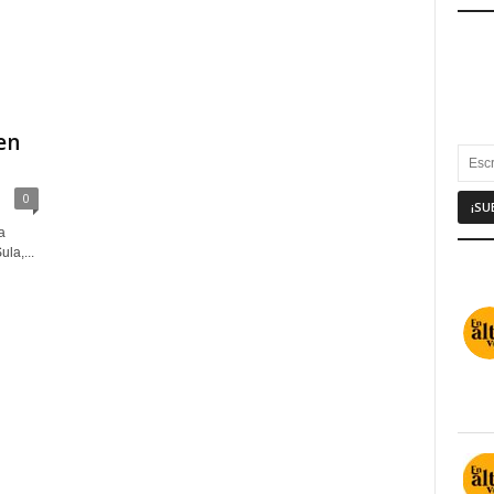
en
0
a
la,...