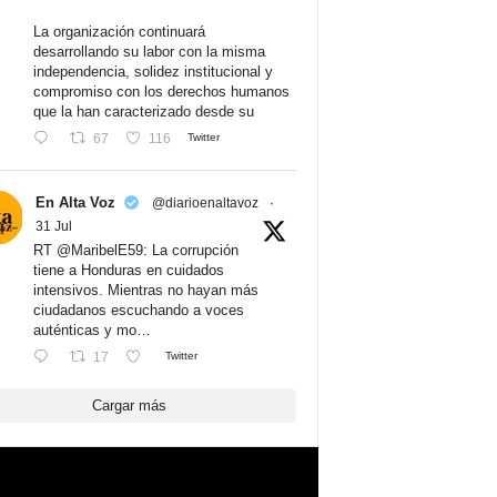
La organización continuará
desarrollando su labor con la misma
independencia, solidez institucional y
compromiso con los derechos humanos
que la han caracterizado desde su
67
116
Twitter
En Alta Voz
@diarioenaltavoz
·
31 Jul
RT @MaribelE59: La corrupción
tiene a Honduras en cuidados
intensivos. Mientras no hayan más
ciudadanos escuchando a voces
auténticas y mo…
17
Twitter
Cargar más