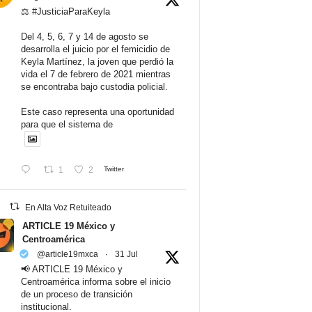
⚖️ #JusticiaParaKeyla
Del 4, 5, 6, 7 y 14 de agosto se
desarrolla el juicio por el femicidio de
Keyla Martínez, la joven que perdió la
vida el 7 de febrero de 2021 mientras
se encontraba bajo custodia policial.
Este caso representa una oportunidad
para que el sistema de
1
2
Twitter
En Alta Voz Retuiteado
ARTICLE 19 México y
Centroamérica
@article19mxca
·
31 Jul
📢 ARTICLE 19 México y
Centroamérica informa sobre el inicio
de un proceso de transición
institucional.