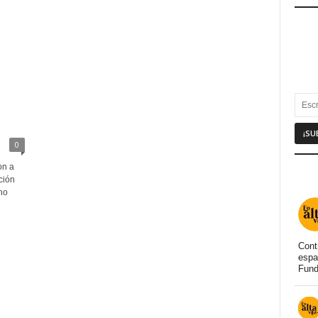
0
on a
ción
ho
Cont
espa
Fund