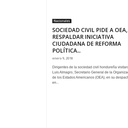
H
o
n
Nacionales
d
SOCIEDAD CIVIL PIDE A OEA,
u
r
RESPALDAR INICIATIVA
a
CIUDADANA DE REFORMA
s
POLÍTICA...
y
enero 9, 2018
e
l
Dirigentes de la sociedad civil hondureña visitar
m
Luis Almagro, Secretario General de la Organiza
u
de los Estados Americanos (OEA), en su despac
en...
n
d
o