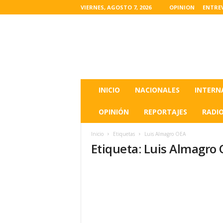
VIERNES, AGOSTO 7, 2026
OPINION
ENTRE
L
a
s
u
l
t
i
INICIO
NACIONALES
INTERN
m
a
OPINIÓN
REPORTAJES
RADI
s
n
Inicio
Etiquetas
Luis Almagro OEA
o
Etiqueta: Luis Almagro
t
i
c
i
a
s
d
e