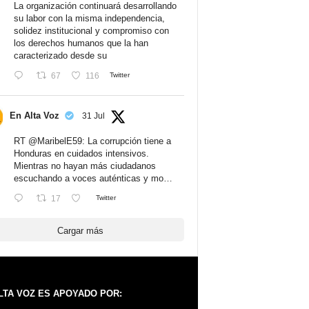
La organización continuará desarrollando
su labor con la misma independencia,
solidez institucional y compromiso con
los derechos humanos que la han
caracterizado desde su
67
116
Twitter
En Alta Voz
31 Jul
RT
@MaribelE59
: La corrupción tiene a
Honduras en cuidados intensivos.
Mientras no hayan más ciudadanos
escuchando a voces auténticas y mo…
17
Twitter
Cargar más
LTA VOZ ES APOYADO POR: