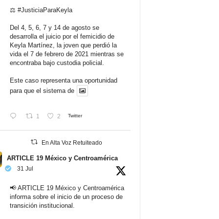
⚖️
#JusticiaParaKeyla
Del 4, 5, 6, 7 y 14 de agosto se
desarrolla el juicio por el femicidio de
Keyla Martínez, la joven que perdió la
vida el 7 de febrero de 2021 mientras se
encontraba bajo custodia policial.
Este caso representa una oportunidad
para que el sistema de
1
2
Twitter
En Alta Voz Retuiteado
ARTICLE 19 México y Centroamérica
31 Jul
📢 ARTICLE 19 México y Centroamérica
informa sobre el inicio de un proceso de
transición institucional.