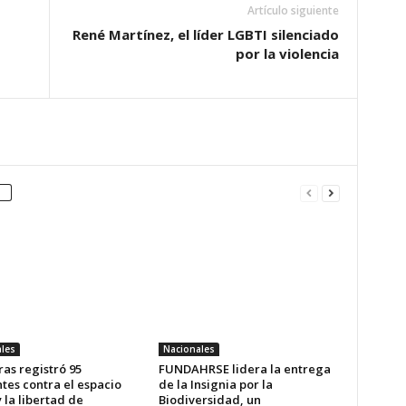
Artículo siguiente
René Martínez, el líder LGBTI silenciado
por la violencia
les
Nacionales
as registró 95
FUNDAHRSE lidera la entrega
tes contra el espacio
de la Insignia por la
y la libertad de
Biodiversidad, un