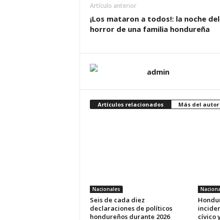
Artículo anterior
¡Los mataron a todos!: la noche del
horror de una familia hondureña
admin
Artículos relacionados
Más del autor
Nacionales
Naciona
Seis de cada diez
Hondur
declaraciones de políticos
inciden
hondureños durante 2026
cívico 