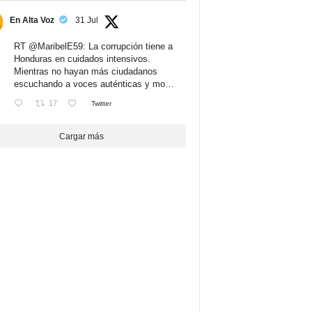
En Alta Voz
31 Jul
RT
@MaribelE59
: La corrupción tiene a
Honduras en cuidados intensivos.
Mientras no hayan más ciudadanos
escuchando a voces auténticas y mo…
17
Twitter
Cargar más