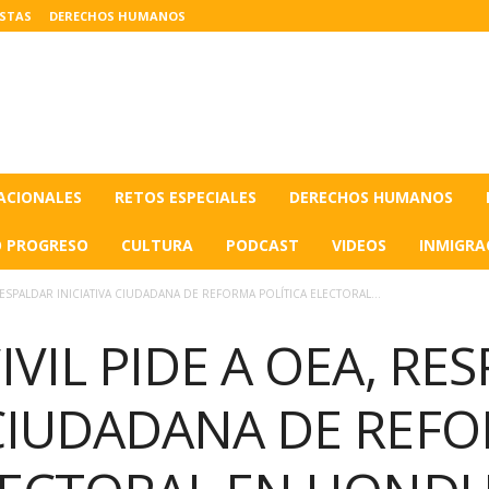
ISTAS
DERECHOS HUMANOS
ACIONALES
RETOS ESPECIALES
DERECHOS HUMANOS
O PROGRESO
CULTURA
PODCAST
VIDEOS
INMIGRA
RESPALDAR INICIATIVA CIUDADANA DE REFORMA POLÍTICA ELECTORAL...
IVIL PIDE A OEA, RE
 CIUDADANA DE REF