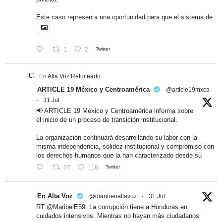
Este caso representa una oportunidad para que el sistema de
1
2
Twitter
En Alta Voz Retuiteado
ARTICLE 19 México y Centroamérica
@article19mxca
·
31 Jul
📢 ARTICLE 19 México y Centroamérica informa sobre
el inicio de un proceso de transición institucional.
La organización continuará desarrollando su labor con la
misma independencia, solidez institucional y compromiso con
los derechos humanos que la han caracterizado desde su
67
116
Twitter
En Alta Voz
@diarioenaltavoz
·
31 Jul
RT @MaribelE59: La corrupción tiene a Honduras en
cuidados intensivos. Mientras no hayan más ciudadanos