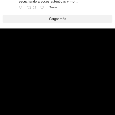
escuchando a voces auténticas y mo…
17
Twitter
Cargar más