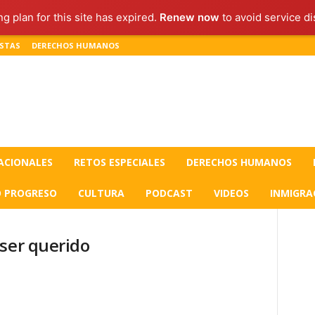
ng plan for this site has expired.
Renew now
to avoid service di
ISTAS
DERECHOS HUMANOS
ACIONALES
RETOS ESPECIALES
DERECHOS HUMANOS
O PROGRESO
CULTURA
PODCAST
VIDEOS
INMIGRA
 ser querido