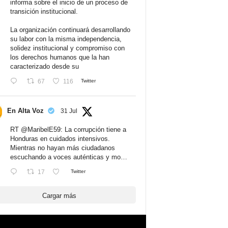
informa sobre el inicio de un proceso de
transición institucional.
La organización continuará desarrollando
su labor con la misma independencia,
solidez institucional y compromiso con
los derechos humanos que la han
caracterizado desde su
67
116
Twitter
En Alta Voz
31 Jul
RT
@MaribelE59
: La corrupción tiene a
Honduras en cuidados intensivos.
Mientras no hayan más ciudadanos
escuchando a voces auténticas y mo…
17
Twitter
Cargar más