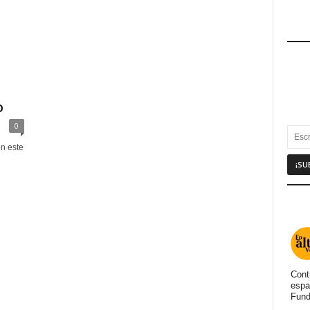
o
0
n este
Cont
espa
Fund