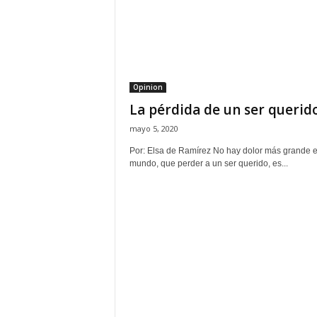
s
d
e
H
o
n
Opinion
d
La pérdida de un ser querid
u
r
mayo 5, 2020
a
Por: Elsa de Ramírez No hay dolor más grande e
s
mundo, que perder a un ser querido, es...
y
e
l
m
u
n
d
o