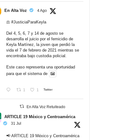
En Alta Voz
4 Ago
⚖️
#JusticiaParaKeyla
Del 4, 5, 6, 7 y 14 de agosto se
desarrolla el juicio por el femicidio de
Keyla Martínez, la joven que perdió la
vida el 7 de febrero de 2021 mientras se
encontraba bajo custodia policial.
Este caso representa una oportunidad
para que el sistema de
1
1
Twitter
En Alta Voz Retuiteado
ARTICLE 19 México y Centroamérica
31 Jul
📢 ARTICLE 19 México y Centroamérica