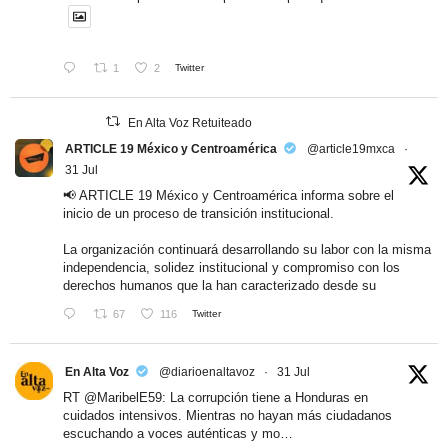
1
2
Twitter
En Alta Voz Retuiteado
ARTICLE 19 México y Centroamérica
@article19mxca
·
31 Jul
📢 ARTICLE 19 México y Centroamérica informa sobre el
inicio de un proceso de transición institucional.
La organización continuará desarrollando su labor con la misma
independencia, solidez institucional y compromiso con los
derechos humanos que la han caracterizado desde su
67
116
Twitter
En Alta Voz
@diarioenaltavoz
·
31 Jul
RT
@MaribelE59
: La corrupción tiene a Honduras en
cuidados intensivos. Mientras no hayan más ciudadanos
escuchando a voces auténticas y mo…