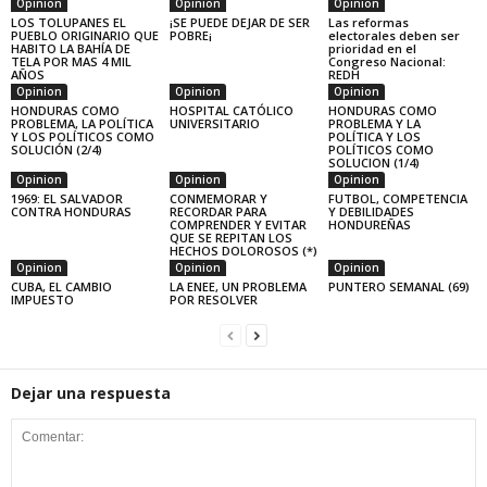
Opinion
Opinion
Opinion
LOS TOLUPANES EL
¡SE PUEDE DEJAR DE SER
Las reformas
PUEBLO ORIGINARIO QUE
POBRE¡
electorales deben ser
HABITO LA BAHÍA DE
prioridad en el
TELA POR MAS 4 MIL
Congreso Nacional:
AÑOS
REDH
Opinion
Opinion
Opinion
HONDURAS COMO
HOSPITAL CATÓLICO
HONDURAS COMO
PROBLEMA, LA POLÍTICA
UNIVERSITARIO
PROBLEMA Y LA
Y LOS POLÍTICOS COMO
POLÍTICA Y LOS
SOLUCIÓN (2/4)
POLÍTICOS COMO
SOLUCION (1/4)
Opinion
Opinion
Opinion
1969: EL SALVADOR
CONMEMORAR Y
FUTBOL, COMPETENCIA
CONTRA HONDURAS
RECORDAR PARA
Y DEBILIDADES
COMPRENDER Y EVITAR
HONDUREÑAS
QUE SE REPITAN LOS
HECHOS DOLOROSOS (*)
Opinion
Opinion
Opinion
CUBA, EL CAMBIO
LA ENEE, UN PROBLEMA
PUNTERO SEMANAL (69)
IMPUESTO
POR RESOLVER
Dejar una respuesta