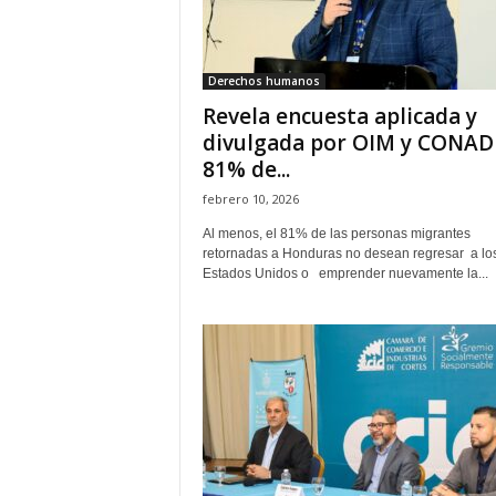
H
o
n
Derechos humanos
d
Revela encuesta aplicada y
u
r
divulgada por OIM y CONAD
a
81% de...
s
febrero 10, 2026
y
e
Al menos, el 81% de las personas migrantes
l
retornadas a Honduras no desean regresar a lo
Estados Unidos o emprender nuevamente la...
m
u
n
d
o