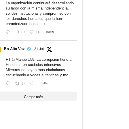
La organización continuará desarrollando
su labor con la misma independencia,
solidez institucional y compromiso con
los derechos humanos que la han
caracterizado desde su
67
116
Twitter
En Alta Voz
31 Jul
RT
@MaribelE59
: La corrupción tiene a
Honduras en cuidados intensivos.
Mientras no hayan más ciudadanos
escuchando a voces auténticas y mo…
17
Twitter
Cargar más