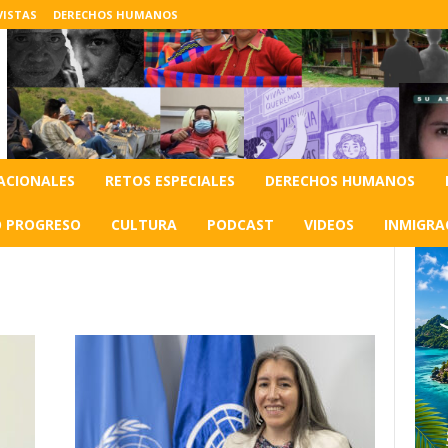
VISTAS
DERECHOS HUMANOS
ACIONALES
RETOS ESPECIALES
DERECHOS HUMANOS
O PROGRESO
CULTURA
PODCAST
VIDEOS
INMIGRA