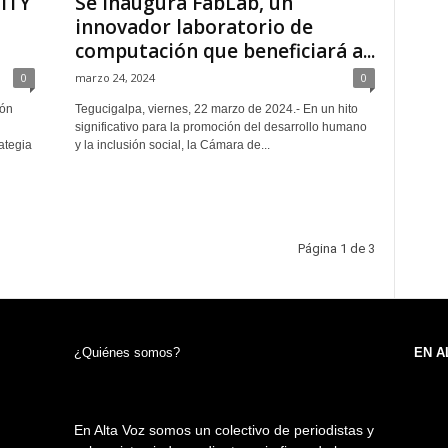
ITY
Se inaugura FabLab, un
innovador laboratorio de
computación que beneficiará a...
0
marzo 24, 2024
0
ión
Tegucigalpa, viernes, 22 marzo de 2024.- En un hito
significativo para la promoción del desarrollo humano
ategia
y la inclusión social, la Cámara de...
Página 1 de 3
¿Quiénes somos?
EN A
En Alta Voz somos un colectivo de periodistas y