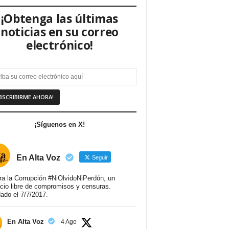
¡Obtenga las últimas
noticias en su correo
electrónico!
¡Síguenos en X!
En Alta Voz
Seguir
ra la Corrupción #NiOlvidoNiPerdón, un
cio libre de compromisos y censuras.
ado el 7/7/2017.
En Alta Voz
4 Ago