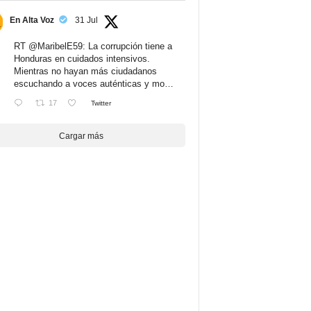
En Alta Voz
31 Jul
RT
@MaribelE59
: La corrupción tiene a
Honduras en cuidados intensivos.
Mientras no hayan más ciudadanos
escuchando a voces auténticas y mo…
17
Twitter
Cargar más