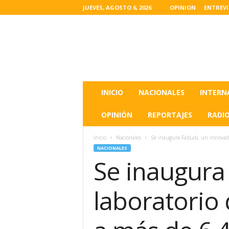
JUEVES, AGOSTO 6, 2026
OPINION
ENTREV
L
a
s
u
l
t
i
INICIO
NACIONALES
INTERN
m
a
OPINIÓN
REPORTAJES
RADI
s
n
Inicio
Nacionales
Se inaugura FabLab, un innovador
o
NACIONALES
t
Se inaugura
i
c
i
laboratorio
a
s
d
e