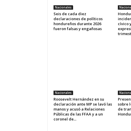
Nacionales
Naciona
Seis de cada diez
Hondur
declaraciones de políticos
inciden
hondureños durante 2026
cívico 
fueron falsas y engañosas
expres
trimes
Nacionales
Naciona
Roosevelt Hernández en su
Presen
declaración ante MP se lavó las
sobre 
manos y acusó a Relaciones
de tra
Públicas de las FFAA y a un
Hondu
coronel de...