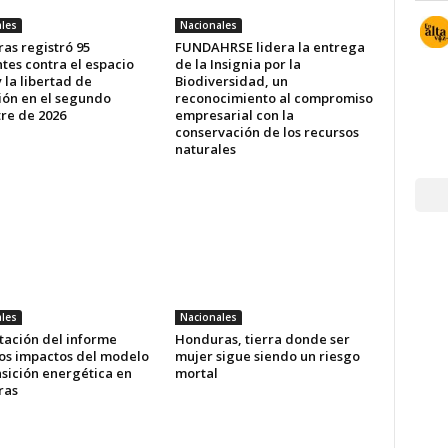
les
Nacionales
as registró 95
FUNDAHRSE lidera la entrega
tes contra el espacio
de la Insignia por la
y la libertad de
Biodiversidad, un
ión en el segundo
reconocimiento al compromiso
tre de 2026
empresarial con la
conservación de los recursos
naturales
les
Nacionales
tación del informe
Honduras, tierra donde ser
los impactos del modelo
mujer sigue siendo un riesgo
nsición energética en
mortal
ras