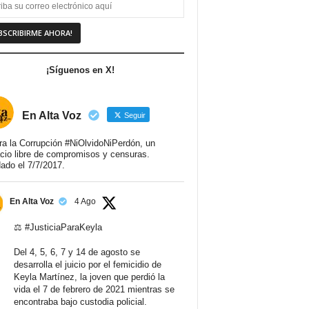
¡Síguenos en X!
En Alta Voz
Seguir
ra la Corrupción #NiOlvidoNiPerdón, un
cio libre de compromisos y censuras.
ado el 7/7/2017.
En Alta Voz
4 Ago
⚖️
#JusticiaParaKeyla
Del 4, 5, 6, 7 y 14 de agosto se
desarrolla el juicio por el femicidio de
Keyla Martínez, la joven que perdió la
vida el 7 de febrero de 2021 mientras se
encontraba bajo custodia policial.