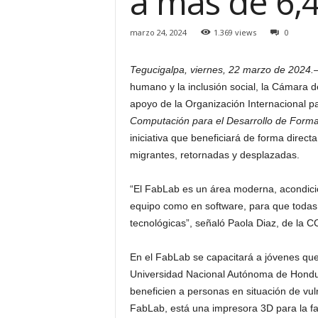
a más de 6,
H
o
marzo 24, 2024
1.369 views
0
n
d
Tegucigalpa, viernes, 22 marzo de 2024.
u
humano y la inclusión social, la Cámara d
r
a
apoyo de la Organización Internacional pa
s
Computación para el Desarrollo de Formac
y
iniciativa que beneficiará de forma direct
e
migrantes, retornadas y desplazadas.
l
m
“El FabLab es un área moderna, acondici
u
equipo como en software, para que todas 
n
d
tecnológicas”, señaló Paola Diaz, de la CC
o
En el FabLab se capacitará a jóvenes que 
Universidad Nacional Autónoma de Hondur
beneficien a personas en situación de vul
FabLab, está una impresora 3D para la fa