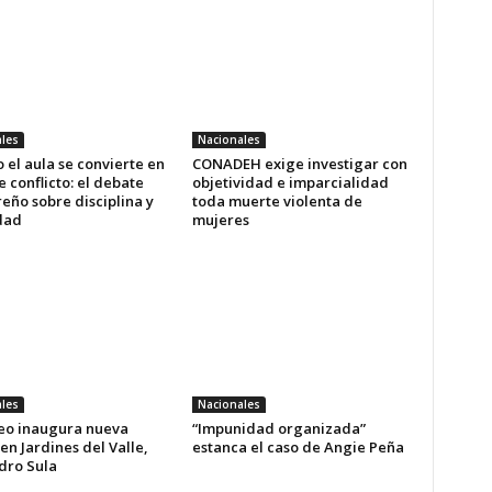
les
Nacionales
el aula se convierte en
CONADEH exige investigar con
 conflicto: el debate
objetividad e imparcialidad
eño sobre disciplina y
toda muerte violenta de
dad
mujeres
les
Nacionales
reo inaugura nueva
“Impunidad organizada”
en Jardines del Valle,
estanca el caso de Angie Peña
dro Sula