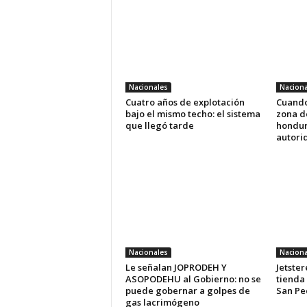
Nacionales
Naciona
Cuatro años de explotación
Cuando 
bajo el mismo techo: el sistema
zona de
que llegó tarde
hondur
autori
Nacionales
Naciona
Le señalan JOPRODEH Y
Jetste
ASOPODEHU al Gobierno: no se
tienda 
puede gobernar a golpes de
San Pe
gas lacrimógeno