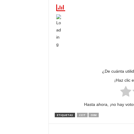
¿De cuánta utili
¡Haz clic 
Hasta ahora, ¡no hay votos
ETIQUETAS
CCIT
OIM