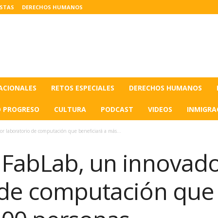
ISTAS
DERECHOS HUMANOS
ACIONALES
RETOS ESPECIALES
DERECHOS HUMANOS
O PROGRESO
CULTURA
PODCAST
VIDEOS
INMIGRA
 laboratorio de computación que beneficiará a más...
 FabLab, un innovad
 de computación que 