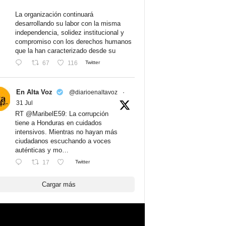
La organización continuará
desarrollando su labor con la misma
independencia, solidez institucional y
compromiso con los derechos humanos
que la han caracterizado desde su
67
116
Twitter
En Alta Voz
@diarioenaltavoz
·
31 Jul
RT @MaribelE59: La corrupción
tiene a Honduras en cuidados
intensivos. Mientras no hayan más
ciudadanos escuchando a voces
auténticas y mo…
17
Twitter
Cargar más