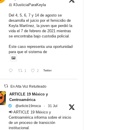
⚖️ #JusticiaParaKeyla
Del 4, 5, 6, 7 y 14 de agosto se
desarrolla el juicio por el femicidio de
Keyla Martínez, la joven que perdió la
vida el 7 de febrero de 2021 mientras
se encontraba bajo custodia policial.
Este caso representa una oportunidad
para que el sistema de
1
2
Twitter
En Alta Voz Retuiteado
ARTICLE 19 México y
Centroamérica
@article19mxca
·
31 Jul
📢 ARTICLE 19 México y
Centroamérica informa sobre el inicio
de un proceso de transición
institucional.