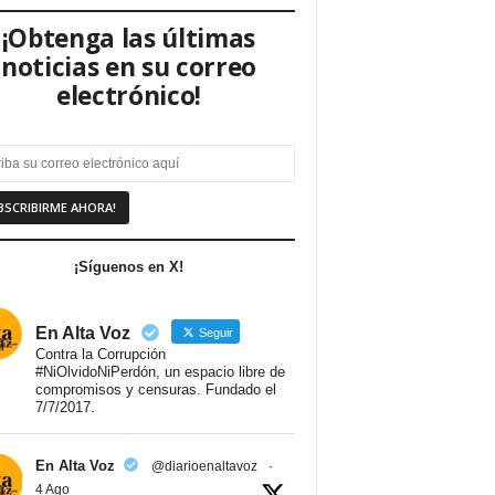
¡Obtenga las últimas
noticias en su correo
electrónico!
¡Síguenos en X!
En Alta Voz
Seguir
Contra la Corrupción
#NiOlvidoNiPerdón, un espacio libre de
compromisos y censuras. Fundado el
7/7/2017.
En Alta Voz
@diarioenaltavoz
·
4 Ago