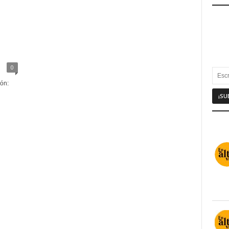
0
ón: