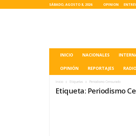
SÁBADO, AGOSTO 8, 2026
OPINION
ENTRE
L
a
s
u
l
t
i
INICIO
NACIONALES
INTERN
m
a
OPINIÓN
REPORTAJES
RADI
s
n
Inicio
Etiquetas
Periodismo Censurado
o
Etiqueta: Periodismo C
t
i
c
i
a
s
d
e