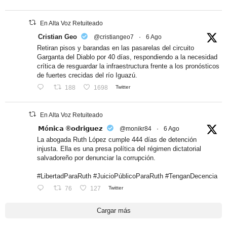
En Alta Voz Retuiteado
Cristian Geo
@cristiangeo7
·
6 Ago
Retiran pisos y barandas en las pasarelas del circuito
Garganta del Diablo por 40 días, respondiendo a la necesidad
crítica de resguardar la infraestructura frente a los pronósticos
de fuertes crecidas del río Iguazú.
188
1698
Twitter
En Alta Voz Retuiteado
𝗠ó𝗻𝗶𝗰𝗮 ®𝗼𝗱𝗿𝗶𝗴𝘂𝗲𝘇
@monikr84
·
6 Ago
La abogada Ruth López cumple 444 días de detención
injusta. Ella es una presa política del régimen dictatorial
salvadoreño por denunciar la corrupción.
#LibertadParaRuth #JuicioPúblicoParaRuth #TenganDecencia
76
127
Twitter
Cargar más