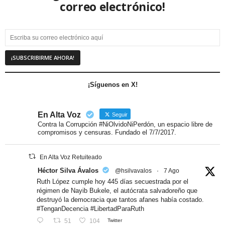
correo electrónico!
¡Síguenos en X!
En Alta Voz
Seguir
Contra la Corrupción #NiOlvidoNiPerdón, un espacio libre de
compromisos y censuras. Fundado el 7/7/2017.
En Alta Voz Retuiteado
Héctor Silva Ávalos
@hsilvavalos
·
7 Ago
Ruth López cumple hoy 445 días secuestrada por el
régimen de Nayib Bukele, el autócrata salvadoreño que
destruyó la democracia que tantos afanes había costado.
#TenganDecencia #LibertadParaRuth
51
104
Twitter