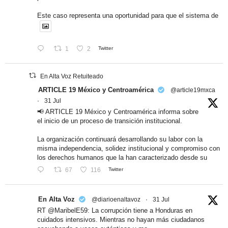
Este caso representa una oportunidad para que el sistema de
1
2
Twitter
En Alta Voz Retuiteado
ARTICLE 19 México y Centroamérica
@article19mxca
·
31 Jul
📢 ARTICLE 19 México y Centroamérica informa sobre
el inicio de un proceso de transición institucional.
La organización continuará desarrollando su labor con la
misma independencia, solidez institucional y compromiso con
los derechos humanos que la han caracterizado desde su
67
116
Twitter
En Alta Voz
@diarioenaltavoz
·
31 Jul
RT @MaribelE59: La corrupción tiene a Honduras en
cuidados intensivos. Mientras no hayan más ciudadanos