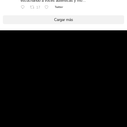
escuchando a voces auténticas y mo…
17
Twitter
Cargar más