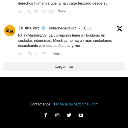
derechos humanos que la han caracterizado desde su
67
116
Twitter
En Alta Voz
@diarioenaltavoz
·
31 Jul
RT
@MaribelE59
: La corrupción tiene a Honduras en
cuidados intensivos. Mientras no hayan más ciudadanos
escuchando a voces auténticas y mo…
17
Twitter
Cargar más
Contáctanos:
diarioenaltavoz@gmail.com