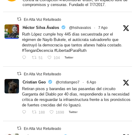
compromisos y censuras. Fundado el 7/7/2017.
En Alta Voz Retuiteado
Héctor Silva Ávalos
@hsilvavalos
·
7 Ago
Ruth López cumple hoy 445 días secuestrada por el
régimen de Nayib Bukele, el autócrata salvadoreño que
destruyó la democracia que tantos afanes había costado.
#TenganDecencia #LibertadParaRuth
51
104
Twitter
En Alta Voz Retuiteado
Cristian Geo
@cristiangeo7
·
6 Ago
Retiran pisos y barandas en las pasarelas del circuito
Garganta del Diablo por 40 días, respondiendo a la necesidad
crítica de resguardar la infraestructura frente a los pronósticos
de fuertes crecidas del río Iguazú.
188
1698
Twitter
En Alta Voz Retuiteado