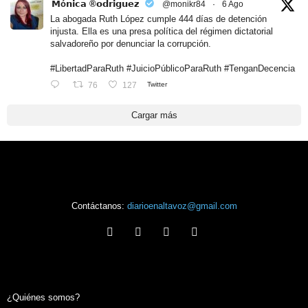
𝗠ó𝗻𝗶𝗰𝗮 ®𝗼𝗱𝗿𝗶𝗴𝘂𝗲𝘇
@monikr84
·
6 Ago
La abogada Ruth López cumple 444 días de detención
injusta. Ella es una presa política del régimen dictatorial
salvadoreño por denunciar la corrupción.
#LibertadParaRuth #JuicioPúblicoParaRuth #TenganDecencia
76
127
Twitter
Cargar más
Contáctanos:
diarioenaltavoz@gmail.com
¿Quiénes somos?