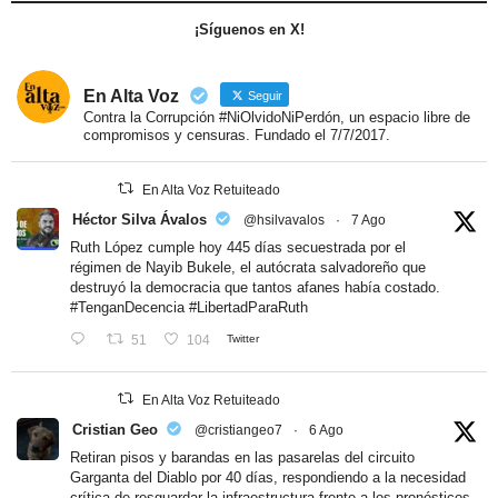
¡Síguenos en X!
En Alta Voz
Seguir
Contra la Corrupción #NiOlvidoNiPerdón, un espacio libre de
compromisos y censuras. Fundado el 7/7/2017.
En Alta Voz Retuiteado
Héctor Silva Ávalos
@hsilvavalos
·
7 Ago
Ruth López cumple hoy 445 días secuestrada por el
régimen de Nayib Bukele, el autócrata salvadoreño que
destruyó la democracia que tantos afanes había costado.
#TenganDecencia
#LibertadParaRuth
51
104
Twitter
En Alta Voz Retuiteado
Cristian Geo
@cristiangeo7
·
6 Ago
Retiran pisos y barandas en las pasarelas del circuito
Garganta del Diablo por 40 días, respondiendo a la necesidad
crítica de resguardar la infraestructura frente a los pronósticos