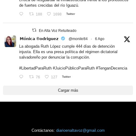
de fuertes crecidas del río Iguazú.
188
1698
Twitter
En Alta Voz Retuiteado
𝗠ó𝗻𝗶𝗰𝗮 ®𝗼𝗱𝗿𝗶𝗴𝘂𝗲𝘇
@monikr84
·
6 Ago
La abogada Ruth López cumple 444 días de detención
injusta. Ella es una presa política del régimen dictatorial
salvadoreño por denunciar la corrupción.
#LibertadParaRuth
#JuicioPúblicoParaRuth
#TenganDecencia
76
127
Twitter
Cargar más
Contáctanos:
diarioenaltavoz@gmail.com