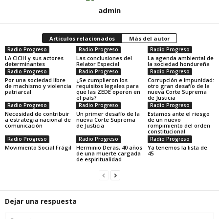
admin
Artículos relacionados
Más del autor
Radio Progreso
Radio Progreso
Radio Progreso
LA CICIH y sus actores
Las conclusiones del
La agenda ambiental de
determinantes
Relator Especial
la sociedad hondureña
Radio Progreso
Radio Progreso
Radio Progreso
Por una sociedad libre
¿Se cumplieron los
Corrupción e impunidad:
de machismo y violencia
requisitos legales para
otro gran desafío de la
patriarcal
que las ZEDE operen en
nueva Corte Suprema
el país?
de Justicia
Radio Progreso
Radio Progreso
Radio Progreso
Necesidad de contribuir
Un primer desafío de la
Estamos ante el riesgo
a estrategia nacional de
nueva Corte Suprema
de un nuevo
comunicación
de Justicia
rompimiento del orden
constitucional
Radio Progreso
Radio Progreso
Radio Progreso
Movimiento Social Frágil
Herminio Deras, 40 años
Ya tenemos la lista de
de una muerte cargada
45
de espiritualidad
Dejar una respuesta