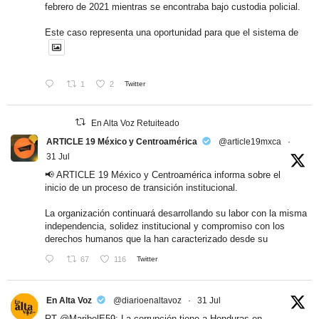
febrero de 2021 mientras se encontraba bajo custodia policial.
Este caso representa una oportunidad para que el sistema de
1
2
Twitter
En Alta Voz Retuiteado
ARTICLE 19 México y Centroamérica
@article19mxca
·
31 Jul
📢 ARTICLE 19 México y Centroamérica informa sobre el
inicio de un proceso de transición institucional.
La organización continuará desarrollando su labor con la misma
independencia, solidez institucional y compromiso con los
derechos humanos que la han caracterizado desde su
67
116
Twitter
En Alta Voz
@diarioenaltavoz
·
31 Jul
RT
@MaribelE59
: La corrupción tiene a Honduras en