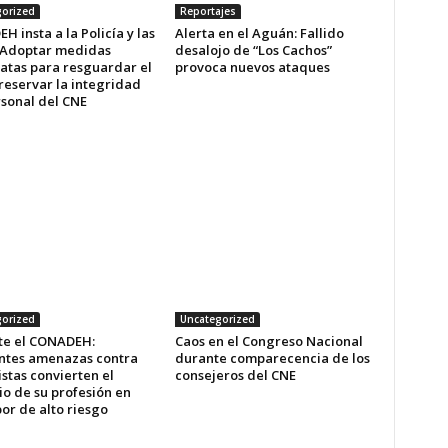
orized
Reportajes
 insta a la Policía y las
Alerta en el Aguán: Fallido
: Adoptar medidas
desalojo de “Los Cachos”
atas para resguardar el
provoca nuevos ataques
reservar la integridad
rsonal del CNE
orized
Uncategorized
te el CONADEH:
Caos en el Congreso Nacional
ntes amenazas contra
durante comparecencia de los
stas convierten el
consejeros del CNE
io de su profesión en
or de alto riesgo