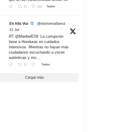
67
116
Twitter
En Alta Voz
@diarioenaltavoz
·
31 Jul
RT @MaribelE59: La corrupción
tiene a Honduras en cuidados
intensivos. Mientras no hayan más
ciudadanos escuchando a voces
auténticas y mo…
17
Twitter
Cargar más