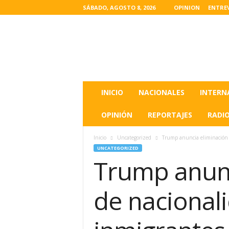
SÁBADO, AGOSTO 8, 2026
OPINION
ENTRE
L
a
s
u
l
t
i
INICIO
NACIONALES
INTERN
m
a
OPINIÓN
REPORTAJES
RADI
s
n
Inicio
Uncategorized
Trump anuncia eliminación d
o
UNCATEGORIZED
t
Trump anunc
i
c
i
de nacional
a
s
d
e