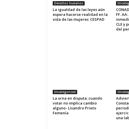
Derechos humanos
Uncateg
La igualdad de las leyes aún
CONADEH
espera hacerse realidad en la
FF. AA
vida de las mujeres: CESPAD
inmedi
CLE y p
del pe
Uncategorized
Uncateg
La urna en disputa: cuando
Advier
votar no implica cambio
Consta
alguno- Lisandro Prieto
periodi
Femenía
ejercic
una lab