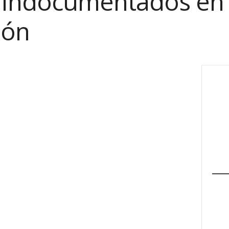
 indocumentados en
ión