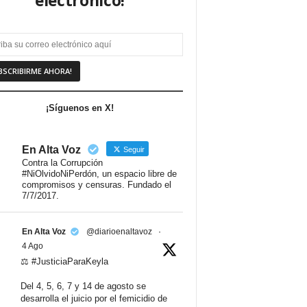
electrónico!
¡Síguenos en X!
En Alta Voz
Seguir
Contra la Corrupción
#NiOlvidoNiPerdón, un espacio libre de
compromisos y censuras. Fundado el
7/7/2017.
En Alta Voz
@diarioenaltavoz
·
4 Ago
⚖️ #JusticiaParaKeyla
Del 4, 5, 6, 7 y 14 de agosto se
desarrolla el juicio por el femicidio de