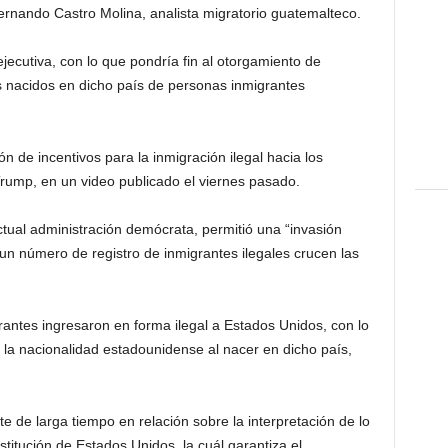
ernando Castro Molina, analista migratorio guatemalteco.
jecutiva, con lo que pondría fin al otorgamiento de
s nacidos en dicho país de personas inmigrantes
n de incentivos para la inmigración ilegal hacia los
Trump, en un video publicado el viernes pasado.
tual administración demócrata, permitió una “invasión
 un número de registro de inmigrantes ilegales crucen las
antes ingresaron en forma ilegal a Estados Unidos, con lo
 la nacionalidad estadounidense al nacer en dicho país,
.
e de larga tiempo en relación sobre la interpretación de lo
titución de Estados Unidos, la cuál garantiza el