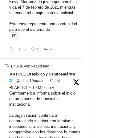
Keyla Martínez, la joven que perdió la
vida el 7 de febrero de 2021 mientras
se encontraba bajo custodia policial.
Este caso representa una oportunidad
para que el sistema de
1
2
Twitter
En Alta Voz Retuiteado
ARTICLE 19 México y Centroamérica
@article19mxca
·
31 Jul
📢 ARTICLE 19 México y
Centroamérica informa sobre el inicio
de un proceso de transición
institucional.
La organización continuará
desarrollando su labor con la misma
independencia, solidez institucional y
compromiso con los derechos humanos
que la han caracterizado desde su