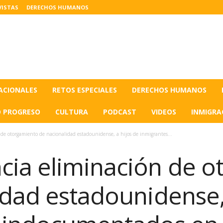
VISTAS
DERECHOS HUMANOS
ACIONALES
RETOS ESPECIALES
DERECHOS HUMANOS
O PROGRESO
CULTURA
PODCAST
VIDEOS
INMIGRA
e otorgamiento de nacionalidad estadounidense, a hijos de inmigrantes...
ia eliminación de o
idad estadounidense, 