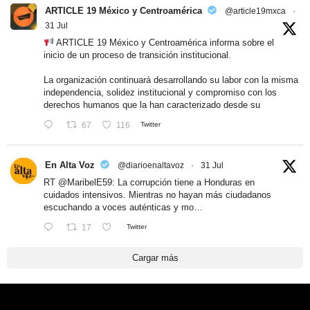
ARTICLE 19 México y Centroamérica
@article19mxca
·
31 Jul
ARTICLE 19 México y Centroamérica informa sobre el
inicio de un proceso de transición institucional.
La organización continuará desarrollando su labor con la misma
independencia, solidez institucional y compromiso con los
derechos humanos que la han caracterizado desde su
67
116
Twitter
En Alta Voz
@diarioenaltavoz
·
31 Jul
RT
@MaribelE59
: La corrupción tiene a Honduras en
cuidados intensivos. Mientras no hayan más ciudadanos
escuchando a voces auténticas y mo…
17
Twitter
Cargar más