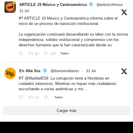
ARTICLE 19 México y Centroamérica
@article19mxca
·
31 Jul
ARTICLE 19 México y Centroamérica informa sobre el
inicio de un proceso de transición institucional.
La organización continuará desarrollando su labor con la misma
independencia, solidez institucional y compromiso con los
derechos humanos que la han caracterizado desde su
67
116
Twitter
En Alta Voz
@diarioenaltavoz
·
31 Jul
RT
@MaribelE59
: La corrupción tiene a Honduras en
cuidados intensivos. Mientras no hayan más ciudadanos
escuchando a voces auténticas y mo…
17
Twitter
Cargar más