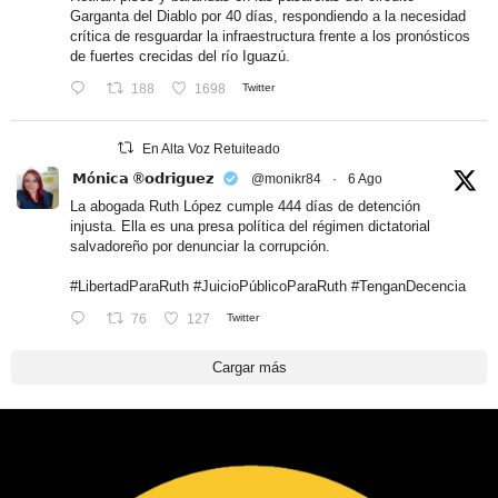
Garganta del Diablo por 40 días, respondiendo a la necesidad
crítica de resguardar la infraestructura frente a los pronósticos
de fuertes crecidas del río Iguazú.
188
1698
Twitter
En Alta Voz Retuiteado
𝗠ó𝗻𝗶𝗰𝗮 ®𝗼𝗱𝗿𝗶𝗴𝘂𝗲𝘇
@monikr84
·
6 Ago
La abogada Ruth López cumple 444 días de detención
injusta. Ella es una presa política del régimen dictatorial
salvadoreño por denunciar la corrupción.
#LibertadParaRuth
#JuicioPúblicoParaRuth
#TenganDecencia
76
127
Twitter
Cargar más