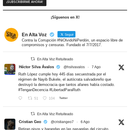
¡Síguenos en X!
En Alta Voz
Seguir
Contra la Corrupción #NiOlvidoNiPerdón, un espacio libre de
compromisos y censuras. Fundado el 7/7/2017.
En Alta Voz Retuiteado
Héctor Silva Ávalos
@hsilvavalos
·
7 Ago
Ruth López cumple hoy 445 días secuestrada por el
régimen de Nayib Bukele, el autócrata salvadoreño que
destruyó la democracia que tantos afanes había costado.
#TenganDecencia
#LibertadParaRuth
51
104
Twitter
En Alta Voz Retuiteado
Cristian Geo
@cristiangeo7
·
6 Ago
Retiran pisos y barandas en las pasarelas del circuito